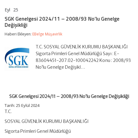
Eyl
25
SGK
yorumlar kapalı
Genelgesi
SGK Genelgesi 2024/11 – 2008/93 No’lu Genelge
2024/11
Değişikliği
–
2008/93
Haberi Ekleyen:
EBelge Müşavirlik
No’lu
Genelge
Değişikliği
T.C. SOSYAL GÜVENLİK KURUMU BAŞKANLIĞI
için
Sigorta Primleri Genel Müdürlüğü Sayı : E-
83604451-207.02-100042242 Konu : 2008/93
No’lu Genelge Değişikl…
SGK Genelgesi 2024/11 – 2008/93 No’lu Genelge Değişikliği
Tarih: 25 Eylül 2024
T.C.
SOSYAL GÜVENLİK KURUMU BAŞKANLIĞI
Sigorta Primleri Genel Müdürlüğü