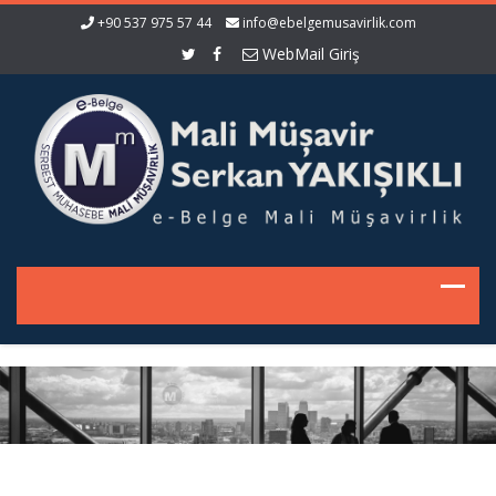
+90 537 975 57 44
info@ebelgemusavirlik.com
WebMail Giriş