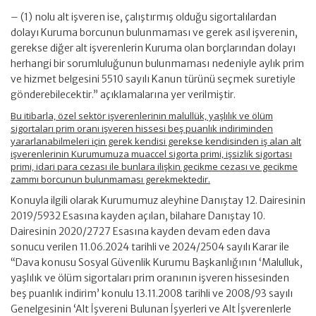
– (1) nolu alt işveren ise, çalıştırmış olduğu sigortalılardan
dolayı Kuruma borcunun bulunmaması ve gerek asıl işverenin,
gerekse diğer alt işverenlerin Kuruma olan borçlarından dolayı
herhangi bir sorumluluğunun bulunmaması nedeniyle aylık prim
ve hizmet belgesini 5510 sayılı Kanun türünü seçmek suretiyle
gönderebilecektir.” açıklamalarına yer verilmiştir.
Bu itibarla, özel sektör işverenlerinin malullük, yaşlılık ve ölüm
sigortaları prim oranı işveren hissesi beş puanlık indiriminden
yararlanabilmeleri için gerek kendisi gerekse kendisinden iş alan alt
işverenlerinin Kurumumuza muaccel sigorta primi, işsizlik sigortası
primi, idari para cezası ile bunlara ilişkin gecikme cezası ve gecikme
zammı borcunun bulunmaması gerekmektedir.
Konuyla ilgili olarak Kurumumuz aleyhine Danıştay 12. Dairesinin
2019/5932 Esasına kayden açılan, bilahare Danıştay 10.
Dairesinin 2020/2727 Esasına kayden devam eden dava
sonucu verilen 11.06.2024 tarihli ve 2024/2504 sayılı Karar ile
“Dava konusu Sosyal Güvenlik Kurumu Başkanlığının ‘Malulluk,
yaşlılık ve ölüm sigortaları prim oranının işveren hissesinden
beş puanlık indirim’ konulu 13.11.2008 tarihli ve 2008/93 sayılı
Genelgesinin ‘Alt İşvereni Bulunan İşyerleri ve Alt İşverenlerle