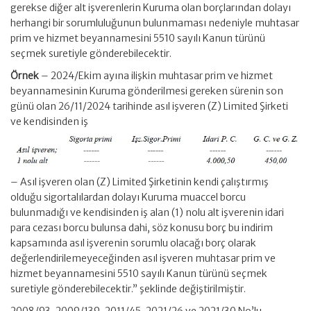
gerekse diğer alt işverenlerin Kuruma olan borçlarından dolayı
herhangi bir sorumluluğunun bulunmaması nedeniyle muhtasar
prim ve hizmet beyannamesini 5510 sayılı Kanun türünü
seçmek suretiyle gönderebilecektir.
Örnek
– 2024/Ekim ayına ilişkin muhtasar prim ve hizmet
beyannamesinin Kuruma gönderilmesi gereken sürenin son
günü olan 26/11/2024 tarihinde asıl işveren (Z) Limited Şirketi
ve kendisinden iş
– Asıl işveren olan (Z) Limited Şirketinin kendi çalıştırmış
olduğu sigortalılardan dolayı Kuruma muaccel borcu
bulunmadığı ve kendisinden iş alan (1) nolu alt işverenin idari
para cezası borcu bulunsa dahi, söz konusu borç bu indirim
kapsamında asıl işverenin sorumlu olacağı borç olarak
değerlendirilemeyeceğinden asıl işveren muhtasar prim ve
hizmet beyannamesini 5510 sayılı Kanun türünü seçmek
suretiyle gönderebilecektir.” şeklinde değiştirilmiştir.
2008/93, 2009/139, 2011/45, 2021/26 ve 2021/30 No’lu