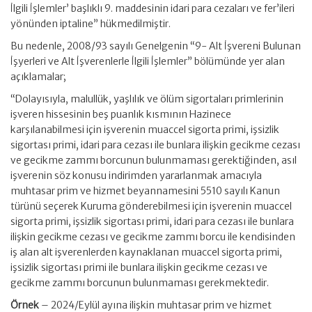
İlgili İşlemler’ başlıklı 9. maddesinin idari para cezaları ve fer’ileri
yönünden iptaline” hükmedilmiştir.
Bu nedenle, 2008/93 sayılı Genelgenin “9- Alt İşvereni Bulunan
İşyerleri ve Alt İşverenlerle İlgili İşlemler” bölümünde yer alan
açıklamalar;
“Dolayısıyla, malullük, yaşlılık ve ölüm sigortaları primlerinin
işveren hissesinin beş puanlık kısmının Hazinece
karşılanabilmesi için işverenin muaccel sigorta primi, işsizlik
sigortası primi, idari para cezası ile bunlara ilişkin gecikme cezası
ve gecikme zammı borcunun bulunmaması gerektiğinden, asıl
işverenin söz konusu indirimden yararlanmak amacıyla
muhtasar prim ve hizmet beyannamesini 5510 sayılı Kanun
türünü seçerek Kuruma gönderebilmesi için işverenin muaccel
sigorta primi, işsizlik sigortası primi, idari para cezası ile bunlara
ilişkin gecikme cezası ve gecikme zammı borcu ile kendisinden
iş alan alt işverenlerden kaynaklanan muaccel sigorta primi,
işsizlik sigortası primi ile bunlara ilişkin gecikme cezası ve
gecikme zammı borcunun bulunmaması gerekmektedir.
Örnek
– 2024/Eylül ayına ilişkin muhtasar prim ve hizmet