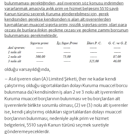
bulunmaması gerektiğinden, asıl işverenin söz konusu indirimden
yararlanmak amacıyla aylık prim ve hizmet belgesini 5510 sayılı
Kanun türünü seçerek Kuruma gönderebilmesi için, gerek
kendisinden gerekse kendisinden iş alan alt işverenlerden
kaynaklanan muaccel sigorta primi, işsizlik sigortası primi, idari para
cezası ile bunlara ilişkin gecikme cezası ve gecikme zammı borcunun
bulunmaması gerekmektedir.
olduğu varsayıldığında,
– Asıl işveren olan (A) Limited Şirketi, (her ne kadar kendi
çalıştırmış olduğu sigortalılardan dolayı Kuruma muaccel borcu
bulunmasa da) kendisinden iş alan 2 ve 3 nolu alt işverenlerin
Kuruma muaccel borçlarının bulunması ve bu borçlardan alt
işverenlerle birlikte sorumlu olması; (2) ve (3) nolu alt işverenler
ise, kendi çalıştırmış oldukları sigortalılardan dolayı muaccel
borçlarının bulunması; nedeniyle aylık prim ve hizmet
belgelerini, 5510 sayılı Kanun türünü seçmek suretiyle
gönderemeyeceklerdir.