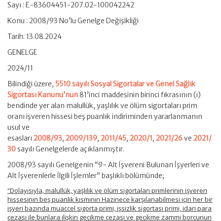
Sayı : E-83604451-207.02-100042242
Konu : 2008/93 No’lu Genelge Değişikliği
Tarih: 13.08.2024
GENELGE
2024/11
Bilindiği üzere,
5510 sayılı Sosyal Sigortalar ve Genel Sağlık
Sigortası Kanunu’nun
81’inci maddesinin birinci fıkrasının (ı)
bendinde yer alan malullük, yaşlılık ve ölüm sigortaları prim
oranı işveren hissesi beş puanlık indiriminden yararlanmanın
usul ve
esasları
2008/93
,
2009/139
,
2011/45
,
2020/1
,
2021/26
ve
2021/
30
sayılı Genelgelerde açıklanmıştır.
2008/93 sayılı Genelgenin “9- Alt İşvereni Bulunan İşyerleri ve
Alt İşverenlerle İlgili İşlemler” başlıklı bölümünde;
“Dolayısıyla, malullük, yaşlılık ve ölüm sigortaları primlerinin işveren
hissesinin beş puanlık kısmının Hazinece karşılanabilmesi için her bir
işyeri bazında muaccel sigorta primi, işsizlik sigortası primi, idari para
cezası ile bunlara ilişkin gecikme cezası ve gecikme zammı borcunun