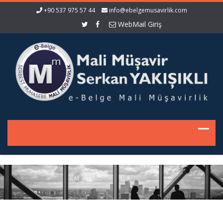
+90 537 975 57 44
info@ebelgemusavirlik.com
WebMail Giriş