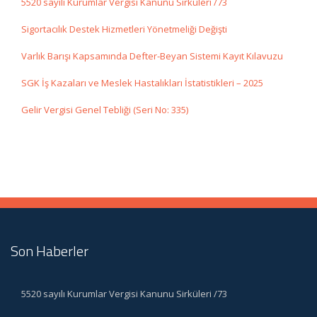
5520 sayılı Kurumlar Vergisi Kanunu Sirküleri /73
Sigortacılık Destek Hizmetleri Yönetmeliği Değişti
Varlık Barışı Kapsamında Defter-Beyan Sistemi Kayıt Kılavuzu
SGK İş Kazaları ve Meslek Hastalıkları İstatistikleri – 2025
Gelir Vergisi Genel Tebliği (Seri No: 335)
Son Haberler
5520 sayılı Kurumlar Vergisi Kanunu Sirküleri /73