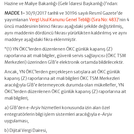
Hazine ve Maliye Bakanlığı (Gelir İdaresi Başkanlığı)’ndan:
MADDE 1-
30/9/2017 tarihli ve 30196 sayılı Resmî Gazete’de
yayımlanan
Vergi Usul Kanunu Genel Tebliği (Sıra No: 483)
’nin 4
üncü maddesinin birinci fıkrası aşağıdaki şekilde değiştirilmiş,
aynı maddenin dördüncü fıkrası yürürlükten kaldırılmış ve aynı
maddeye aşağıdaki fıkra eklenmiştir.
“(1) YN ÖKC’lerden düzenlenen ÖKC günlük kapanış (Z)
raporlarına ait mali bilgiler, güvenli servis sağlayıcısı (ÖKC TSM
Merkezleri) üzerinden GİB’e elektronik ortamda bildirilecektir.
Ancak, YN ÖKC’lerden gerçekleşen satışlara ait ÖKC günlük
kapanış (Z) raporlarına ait mali bilgileri ÖKC TSM Merkezleri
aracılığıyla GİB’e iletemeyecek durumda olan mükellefler, YN
ÖKC’lerden düzenlenen ÖKC günlük kapanış (Z) raporlarına ait
mali bilgileri;
a) GİB’den e-Arşiv hizmetleri konusunda izin alan özel
entegratörlerin bilgi işlem sistemleri aracılığıyla e-Arşiv
uygulaması,
b) Dijital Vergi Dairesi,