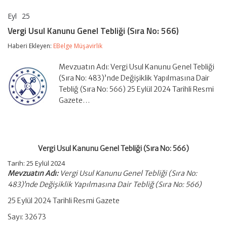
Eyl
25
Vergi
yorumlar kapalı
Usul
Vergi Usul Kanunu Genel Tebliği (Sıra No: 566)
Kanunu
Genel
Haberi Ekleyen:
EBelge Müşavirlik
Tebliği
(Sıra
Mevzuatın Adı: Vergi Usul Kanunu Genel Tebliği
No:
566)
(Sıra No: 483)’nde Değişiklik Yapılmasına Dair
için
Tebliğ (Sıra No: 566) 25 Eylül 2024 Tarihli Resmi
Gazete…
Vergi Usul Kanunu Genel Tebliği (Sıra No: 566)
Tarih: 25 Eylül 2024
Mevzuatın Adı:
Vergi Usul Kanunu Genel Tebliği (Sıra No:
483)’nde Değişiklik Yapılmasına Dair Tebliğ (Sıra No: 566)
25 Eylül 2024 Tarihli Resmi Gazete
Sayı: 32673