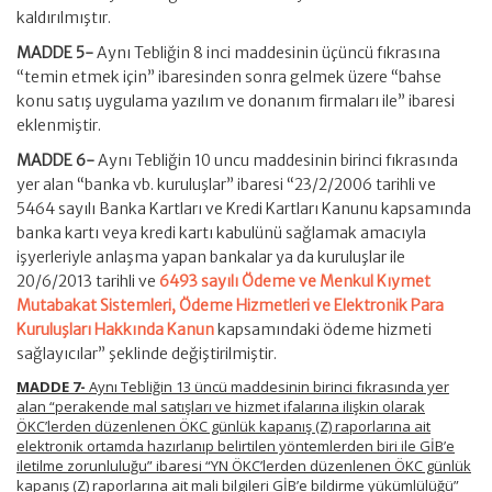
kaldırılmıştır.
MADDE 5-
Aynı Tebliğin 8 inci maddesinin üçüncü fıkrasına
“temin etmek için” ibaresinden sonra gelmek üzere “bahse
konu satış uygulama yazılım ve donanım firmaları ile” ibaresi
eklenmiştir.
MADDE 6-
Aynı Tebliğin 10 uncu maddesinin birinci fıkrasında
yer alan “banka vb. kuruluşlar” ibaresi “23/2/2006 tarihli ve
5464 sayılı Banka Kartları ve Kredi Kartları Kanunu kapsamında
banka kartı veya kredi kartı kabulünü sağlamak amacıyla
işyerleriyle anlaşma yapan bankalar ya da kuruluşlar ile
20/6/2013 tarihli ve
6493 sayılı Ödeme ve Menkul Kıymet
Mutabakat Sistemleri, Ödeme Hizmetleri ve Elektronik Para
Kuruluşları Hakkında Kanun
kapsamındaki ödeme hizmeti
sağlayıcılar” şeklinde değiştirilmiştir.
MADDE 7-
Aynı Tebliğin 13 üncü maddesinin birinci fıkrasında yer
alan “perakende mal satışları ve hizmet ifalarına ilişkin olarak
ÖKC’lerden düzenlenen ÖKC günlük kapanış (Z) raporlarına ait
elektronik ortamda hazırlanıp belirtilen yöntemlerden biri ile GİB’e
iletilme zorunluluğu” ibaresi “YN ÖKC’lerden düzenlenen ÖKC günlük
kapanış (Z) raporlarına ait mali bilgileri GİB’e bildirme yükümlülüğü”