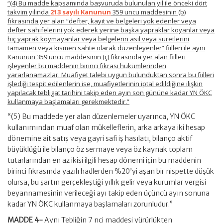
“(4) Bu madde kapsamında başvuruda bulunulan yıl ile önceki dört
takvim yılında
213 sayılı Kanunun
359 uncu maddesinin (b)
fıkrasında yer alan “defter, kayıt ve belgeleri yok edenler veya
defter sahifelerini yok ederek yerine başka yapraklar koyanlar veya
hiç yaprak koymayanlar veya belgelerin asıl veya suretlerini
tamamen veya kısmen sahte olarak düzenleyenler” fiilleri ile aynı
Kanunun 359 uncu maddesinin (ç) fıkrasında yer alan fiilleri
işleyenler bu maddenin birinci fıkrası hükümlerinden
yararlanamazlar. Muafiyet talebi uygun bulunduktan sonra bu fiilleri
işlediği tespit edilenlerin ise, muafiyetlerinin iptal edildiğine ilişkin
yapılacak tebligat tarihini takip eden ayın son gününe kadar YN ÖKC
kullanmaya başlamaları gerekmektedir.”
“(5) Bu maddede yer alan düzenlemeler uyarınca, YN ÖKC
kullanımından muaf olan mükelleflerin, arka arkaya iki hesap
dönemine ait satış veya gayri safi iş hasılatı, bilanço aktif
büyüklüğü ile bilanço öz sermaye veya öz kaynak toplam
tutarlarından en az ikisi ilgili hesap dönemi için bu maddenin
birinci fıkrasında yazılı hadlerden %20’yi aşan bir nispette düşük
olursa, bu şartın gerçekleştiği yıllık gelir veya kurumlar vergisi
beyannamesinin verileceği ayı takip eden üçüncü ayın sonuna
kadar YN ÖKC kullanmaya başlamaları zorunludur.”
MADDE 4-
Aynı Tebliğin 7 nci maddesi yürürlükten