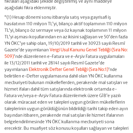
fıkraları aşağıdaki şekilde değiştirilmiş ve aynı maddeye
aşağıdaki fıkra eklenmiştir.
“(1) Hesap dönemi sonu itibarıyla satış veya gayrisafi iş
hasılatının 110 milyon TL’yi, bilanço aktif toplamının 110 milyon
TL’yi, bilanço öz sermaye veya öz kaynak toplamının 11 milyon
TL’yi aşması koşullarından en az ikisini sağlayan ve 50’den fazla
YN ÖKC’ye sahip olan, 19/10/2019 tarihli ve 30923 sayılı Resmî
Gazete’de yayımlanan
Vergi Usul Kanunu Genel Tebliği (Sıra No:
509)
’nde düzenlenen e-Fatura ve e-Arşiv Fatura uygulamaları
ile 13/12/2011 tarihli ve 28141 sayılı Resmî Gazete’de
yayımlanan
Elektronik Defter Genel Tebliği (Sıra No:1)
’nde
belirtilen e-Defter uygulamasına dahil olan YN ÖKC kullanma
mecburiyeti bulunan mükelleflerden, perakende mal satışları ve
hizmet ifaları dahil tüm satışlarında elektronik ortamda e-
Fatura ve/veya e-Arşiv Fatura düzenlemek üzere GİB’e yazılı
olarak müracaat eden ve talepleri uygun görülen mükelleflerin
taleplerinin uygun görüldüğünün bildirildiği tarihi takip eden ayın
başından itibaren, perakende mal satışları ile hizmet ifalarının
belgelendirilmesinde YN ÖKC kullanma mecburiyeti sona
erecektir. Bu muafiyet söz konusu koşulları sağlayan ve talepleri