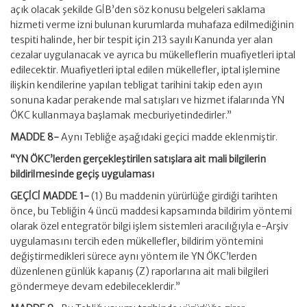
açık olacak şekilde GİB’den söz konusu belgeleri saklama
hizmeti verme izni bulunan kurumlarda muhafaza edilmediğinin
tespiti halinde, her bir tespit için 213 sayılı Kanunda yer alan
cezalar uygulanacak ve ayrıca bu mükelleflerin muafiyetleri iptal
edilecektir. Muafiyetleri iptal edilen mükellefler, iptal işlemine
ilişkin kendilerine yapılan tebligat tarihini takip eden ayın
sonuna kadar perakende mal satışları ve hizmet ifalarında YN
ÖKC kullanmaya başlamak mecburiyetindedirler.”
MADDE 8-
Aynı Tebliğe aşağıdaki geçici madde eklenmiştir.
“YN ÖKC’lerden gerçekleştirilen satışlara ait mali bilgilerin
bildirilmesinde geçiş uygulaması
GEÇİCİ MADDE 1-
(1) Bu maddenin yürürlüğe girdiği tarihten
önce, bu Tebliğin 4 üncü maddesi kapsamında bildirim yöntemi
olarak özel entegratör bilgi işlem sistemleri aracılığıyla e-Arşiv
uygulamasını tercih eden mükellefler, bildirim yöntemini
değiştirmedikleri sürece aynı yöntem ile YN ÖKC’lerden
düzenlenen günlük kapanış (Z) raporlarına ait mali bilgileri
göndermeye devam edebileceklerdir.”