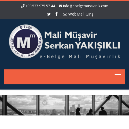
+90 537 975 57 44
info@ebelgemusavirlik.com
WebMail Giriş