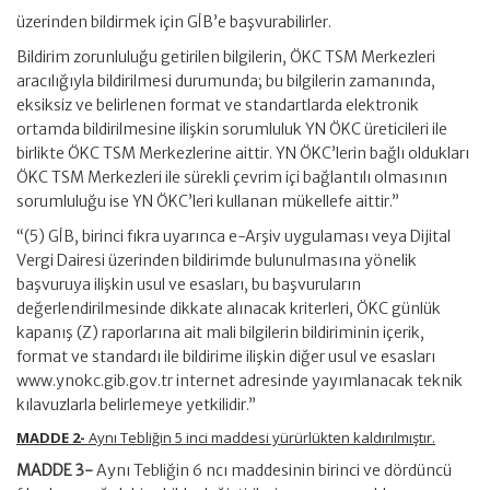
üzerinden bildirmek için GİB’e başvurabilirler.
Bildirim zorunluluğu getirilen bilgilerin, ÖKC TSM Merkezleri
aracılığıyla bildirilmesi durumunda; bu bilgilerin zamanında,
eksiksiz ve belirlenen format ve standartlarda elektronik
ortamda bildirilmesine ilişkin sorumluluk YN ÖKC üreticileri ile
birlikte ÖKC TSM Merkezlerine aittir. YN ÖKC’lerin bağlı oldukları
ÖKC TSM Merkezleri ile sürekli çevrim içi bağlantılı olmasının
sorumluluğu ise YN ÖKC’leri kullanan mükellefe aittir.”
“(5) GİB, birinci fıkra uyarınca e-Arşiv uygulaması veya Dijital
Vergi Dairesi üzerinden bildirimde bulunulmasına yönelik
başvuruya ilişkin usul ve esasları, bu başvuruların
değerlendirilmesinde dikkate alınacak kriterleri, ÖKC günlük
kapanış (Z) raporlarına ait mali bilgilerin bildiriminin içerik,
format ve standardı ile bildirime ilişkin diğer usul ve esasları
www.ynokc.gib.gov.tr internet adresinde yayımlanacak teknik
kılavuzlarla belirlemeye yetkilidir.”
MADDE 2-
Aynı Tebliğin 5 inci maddesi yürürlükten kaldırılmıştır.
MADDE 3-
Aynı Tebliğin 6 ncı maddesinin birinci ve dördüncü