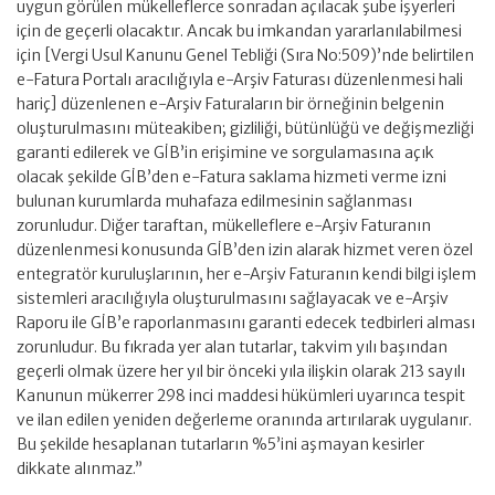
uygun görülen mükelleflerce sonradan açılacak şube işyerleri
için de geçerli olacaktır. Ancak bu imkandan yararlanılabilmesi
için [Vergi Usul Kanunu Genel Tebliği (Sıra No:509)’nde belirtilen
e-Fatura Portalı aracılığıyla e-Arşiv Faturası düzenlenmesi hali
hariç] düzenlenen e-Arşiv Faturaların bir örneğinin belgenin
oluşturulmasını müteakiben; gizliliği, bütünlüğü ve değişmezliği
garanti edilerek ve GİB’in erişimine ve sorgulamasına açık
olacak şekilde GİB’den e-Fatura saklama hizmeti verme izni
bulunan kurumlarda muhafaza edilmesinin sağlanması
zorunludur. Diğer taraftan, mükelleflere e-Arşiv Faturanın
düzenlenmesi konusunda GİB’den izin alarak hizmet veren özel
entegratör kuruluşlarının, her e-Arşiv Faturanın kendi bilgi işlem
sistemleri aracılığıyla oluşturulmasını sağlayacak ve e-Arşiv
Raporu ile GİB’e raporlanmasını garanti edecek tedbirleri alması
zorunludur. Bu fıkrada yer alan tutarlar, takvim yılı başından
geçerli olmak üzere her yıl bir önceki yıla ilişkin olarak 213 sayılı
Kanunun mükerrer 298 inci maddesi hükümleri uyarınca tespit
ve ilan edilen yeniden değerleme oranında artırılarak uygulanır.
Bu şekilde hesaplanan tutarların %5’ini aşmayan kesirler
dikkate alınmaz.”