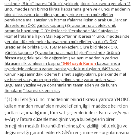
şeklinde, “5 inci” ibaresi “4 üncü” şeklinde, ikinci fıkrasında yer alan “3
üncü maddesinin birinci fıkrası kapsamına giren ve 4 üncü maddenin
birinci fıkrasında belirtilen şartları yerine getiren mükellefler,
perakende mal satışları ve hizmet ifalarına ilişkin olarak ÖKC’lerden
düzenlenen ÖKC günlük kapanış (Z) raporlarına ait elektronik
ortamda hazırlanıp GİB’e iletilecek “Perakende Mal Satışları ile
Hizmet İfalarına İlişkin Mali Rapor”larını” ibaresi “4 üncü maddesinde
yer alan düzenlemeler kapsamında mükellefler ya da YN ÖKC
üreticileri ile birlikte ÖKC TSM Merkezleri, GİB’e bildirilecek ÖKC
günlük kapanış (Z) raporlarına ait mali bilgileri” şeklinde, üçüncü
fıkrası aşağıdaki şekilde değiştirilmiş ve aynı maddenin yedinci
fıkrasının ilk cümlesinin başına “
5464 sayılı Kanun
kapsamında
işyerleriyle anlaşma yapan banka ya da kuruluşların, 6493 sayılı
Kanun kapsamındaki ödeme hizmeti sağlayıcıların, perakende mal
ve hizmet satışlarının gerçekleştirilmesinde yararlanılan satış
uygulama yazılım veya donanımlarını temin eden ya da kuran
firmaların,” ibaresi eklenmiştir.
“(3) Bu Tebliğin 6 ncı maddesinin birinci fıkrası uyarınca YN ÖKC
kullanımından muaf olan mükelleflerin, ilgili maddede belirtilen
şartları taşımadığının, tüm satış işlemlerinde e-Fatura ve/veya
e-Arşiv Fatura düzenlemediğinin veya bu belgelerin birer
örneğinin mezkûr fıkra hükümlerine göre gizliliği, bütünlüğü ve
değişmezliği garanti edilerek GİB’in erişimine ve sorgulamasına