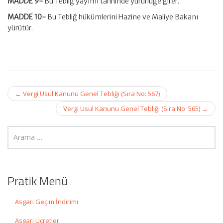
MADDE 9-
Bu Tebliğ yayımı tarihinde yürürlüğe girer.
MADDE 10-
Bu Tebliğ hükümlerini Hazine ve Maliye Bakanı
yürütür.
Post
←
Vergi Usul Kanunu Genel Tebliği (Sıra No: 567)
navigation
Vergi Usul Kanunu Genel Tebliği (Sıra No: 565)
→
Pratik Menü
Asgari Geçim İndirimi
Asgari Ücretler