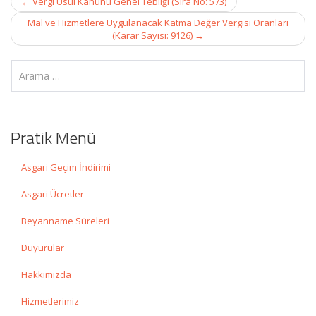
←
Vergi Usul Kanunu Genel Tebliği (Sıra No: 573)
navigation
Mal ve Hizmetlere Uygulanacak Katma Değer Vergisi Oranları
(Karar Sayısı: 9126)
→
Pratik Menü
Asgari Geçim İndirimi
Asgari Ücretler
Beyanname Süreleri
Duyurular
Hakkımızda
Hizmetlerimiz