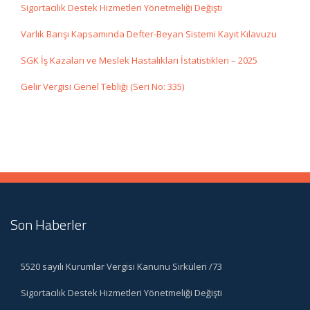
Sigortacılık Destek Hizmetleri Yönetmeliği Değişti
Varlık Barışı Kapsamında Defter-Beyan Sistemi Kayıt Kılavuzu
SGK İş Kazaları ve Meslek Hastalıkları İstatistikleri – 2025
Gelir Vergisi Genel Tebliği (Seri No: 335)
Son Haberler
5520 sayılı Kurumlar Vergisi Kanunu Sirküleri /73
Sigortacılık Destek Hizmetleri Yönetmeliği Değişti