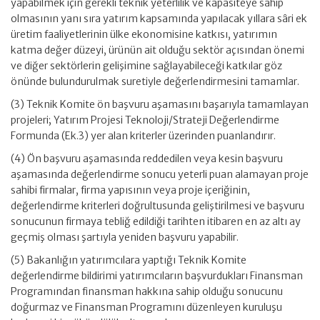
yapabilmek için gerekli teknik yeterlilik ve kapasiteye sahip
olmasının yanı sıra yatırım kapsamında yapılacak yıllara sâri ek
üretim faaliyetlerinin ülke ekonomisine katkısı, yatırımın
katma değer düzeyi, ürünün ait olduğu sektör açısından önemi
ve diğer sektörlerin gelişimine sağlayabileceği katkılar göz
önünde bulundurulmak suretiyle değerlendirmesini tamamlar.
(3) Teknik Komite ön başvuru aşamasını başarıyla tamamlayan
projeleri; Yatırım Projesi Teknoloji/Strateji Değerlendirme
Formunda (Ek.3) yer alan kriterler üzerinden puanlandırır.
(4) Ön başvuru aşamasında reddedilen veya kesin başvuru
aşamasında değerlendirme sonucu yeterli puan alamayan proje
sahibi firmalar, firma yapısının veya proje içeriğinin,
değerlendirme kriterleri doğrultusunda geliştirilmesi ve başvuru
sonucunun firmaya tebliğ edildiği tarihten itibaren en az altı ay
geçmiş olması şartıyla yeniden başvuru yapabilir.
(5) Bakanlığın yatırımcılara yaptığı Teknik Komite
değerlendirme bildirimi yatırımcıların başvurdukları Finansman
Programından finansman hakkına sahip olduğu sonucunu
doğurmaz ve Finansman Programını düzenleyen kuruluşu