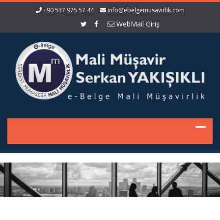
+90 537 975 57 44
info@ebelgemusavirlik.com
WebMail Giriş