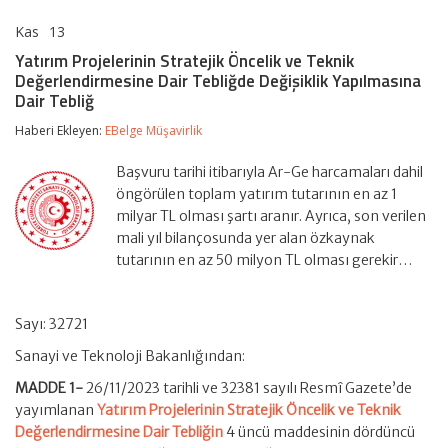
Kas
13
Yatırım
yorumlar kapalı
Projelerinin
Yatırım Projelerinin Stratejik Öncelik ve Teknik
Stratejik
Değerlendirmesine Dair Tebliğde Değişiklik Yapılmasına
Öncelik
Dair Tebliğ
ve
Teknik
Haberi Ekleyen:
EBelge Müşavirlik
Değerlendirmesine
Dair
Tebliğde
Başvuru tarihi itibarıyla Ar-Ge harcamaları dahil
Değişiklik
öngörülen toplam yatırım tutarının en az 1
Yapılmasına
milyar TL olması şartı aranır. Ayrıca, son verilen
Dair
Tebliğ
mali yıl bilançosunda yer alan özkaynak
için
tutarının en az 50 milyon TL olması gerekir…
Sayı: 32721
Sanayi ve Teknoloji Bakanlığından:
MADDE 1-
26/11/2023 tarihli ve 32381 sayılı Resmî Gazete’de
yayımlanan
Yatırım Projelerinin Stratejik Öncelik ve Teknik
Değerlendirmesine Dair Tebliğin
4 üncü maddesinin dördüncü