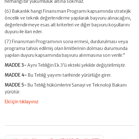
herhangi bir yükümlülük altına sokmaz.
(6) Bakanlık hangi Finansman Programı kapsamında stratejik
öncelik ve teknik değerlendirme yapılarak başvuru alınacağını,
değerlendirmeye esas alt kriterleri ve diğer başvuru koşullarını
duyuru ile ilan eder.
(7) Finansman Programının sona ermesi, durdurulması veya
programa tahsis edilmiş olan limitlerinin dolması durumunda
yapılan duyuru kapsamında başvuru alınmasına son verilir.”
MADDE 3-
Aynı Tebliğin Ek.3’ü ekteki şekilde değiştirilmiştir.
MADDE 4-
Bu Tebliğ yayımı tarihinde yürürlüğe girer.
MADDE 5-
Bu Tebliğ hükümlerini Sanayi ve Teknoloji Bakanı
yürütür.
Eki için tıklayınız
Post