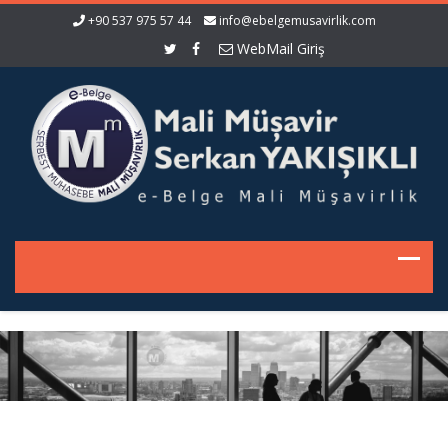
+90 537 975 57 44
info@ebelgemusavirlik.com
WebMail Giriş