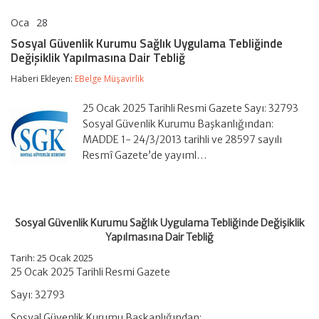
Oca
28
Sosyal
yorumlar kapalı
Güvenlik
Sosyal Güvenlik Kurumu Sağlık Uygulama Tebliğinde
Kurumu
Değişiklik Yapılmasına Dair Tebliğ
Sağlık
Uygulama
Haberi Ekleyen:
EBelge Müşavirlik
Tebliğinde
Değişiklik
Yapılmasına
25 Ocak 2025 Tarihli Resmi Gazete Sayı: 32793
Dair
Sosyal Güvenlik Kurumu Başkanlığından:
Tebliğ
MADDE 1- 24/3/2013 tarihli ve 28597 sayılı
için
Resmî Gazete’de yayıml…
Sosyal Güvenlik Kurumu Sağlık Uygulama Tebliğinde Değişiklik
Yapılmasına Dair Tebliğ
Tarih: 25 Ocak 2025
25 Ocak 2025 Tarihli Resmi Gazete
Sayı: 32793
Sosyal Güvenlik Kurumu Başkanlığından: