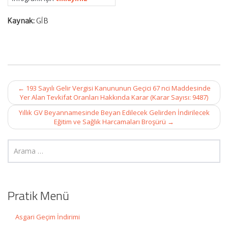
Kaynak:
GİB
Post
←
193 Sayılı Gelir Vergisi Kanununun Geçici 67 nci Maddesinde
navigation
Yer Alan Tevkifat Oranları Hakkında Karar (Karar Sayısı: 9487)
Yıllık GV Beyannamesinde Beyan Edilecek Gelirden İndirilecek
Eğitim ve Sağlık Harcamaları Broşürü
→
Pratik Menü
Asgari Geçim İndirimi