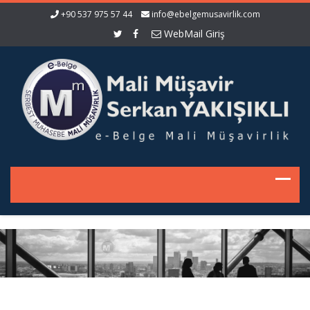
+90 537 975 57 44
info@ebelgemusavirlik.com
WebMail Giriş