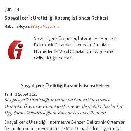
Şub
04
Sosyal
yorumlar kapalı
İçerik
Sosyal İçerik Üreticiliği Kazanç İstisnası Rehberi
Üreticiliği
Kazanç
Haberi Ekleyen:
EBelge Müşavirlik
İstisnası
Rehberi
Sosyal İçerik Üreticiliği, İnternet ve Benzeri
için
Elektronik Ortamlar Üzerinden Sunulan
Hizmetler ile Mobil Cihazlar İçin Uygulama
Geliştiriciliğinde Kaz..
Sosyal İçerik Üreticiliği Kazanç İstisnası Rehberi
Tarih: 3 Şubat 2025
Sosyal İçerik Üreticiliği, İnternet ve Benzeri Elektronik
Ortamlar Üzerinden Sunulan Hizmetler ile Mobil Cihazlar İçin
Uygulama Geliştiriciliğinde Kazanç İstisnası Rehberi
Sosyal İçerik Üreticiliği, İnternet ve Benzeri Elektronik Ortamlar
Üzerinden Sunulan Hizmetler ile Mobil Cihazlar İçin Uygulama