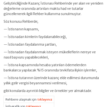
Geliştiriciliğinde Kazanç İstisnası Rehberinde yer alan ve yeniden
değerleme oranında artırılan maktu had ve tutarlar
güncellenerek ilgili Rehber kullanıma sunulmuştur.
Söz konusu Rehberde;
— İstisnanın kapsamı,
— İstisnadan kimlerin faydalanabileceği,
— İstisnadan faydalanma şartları,
— İstisnadan faydalanmak isteyen mükelleflerin nereye ve
nasıl başvuru yapabilecekleri,
— İstisna kapsamında hesaba yatırılan ödemelerden
bankalarca yapılacak %15 oranında tevkifata ilişkin işlemler,
— İstisna tutarının üzerinde kazanç elde edilmesi durumunda
yıllık gelir vergisi beyannamesi verilmesi,
gibi konularda ayrıntılı bilgiler ve örnekler yer almaktadır.
Rehbere ulaşmak için
tıklayınız
İnfografik için
tıklayınız