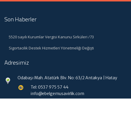
Son Haberler
5520 sayılı Kurumlar Vergisi Kanunu Sirküleri /73
Sigortacılık Destek Hizmetleri Yönetmeliği Değişti
Adresimiz
Odabaşı Mah. Atatürk Blv. No: 63/2 Antakya | Hatay
Tel: 0537 975 57 44
info@ebelgemusavirlik.com
Hızlı Menü
Ana Sayfa
Hakkımızda