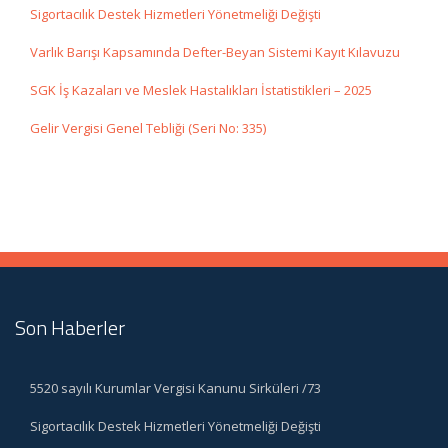
Sigortacılık Destek Hizmetleri Yönetmeliği Değişti
Varlık Barışı Kapsamında Defter-Beyan Sistemi Kayıt Kılavuzu
SGK İş Kazaları ve Meslek Hastalıkları İstatistikleri – 2025
Gelir Vergisi Genel Tebliği (Seri No: 335)
Son Haberler
5520 sayılı Kurumlar Vergisi Kanunu Sirküleri /73
Sigortacılık Destek Hizmetleri Yönetmeliği Değişti