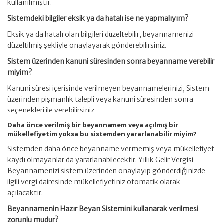
kullanılmıştır.
Sistemdeki bilgiler eksik ya da hatalı ise ne yapmalıyım?
Eksik ya da hatalı olan bilgileri düzeltebilir, beyannamenizi
düzeltilmiş şekliyle onaylayarak gönderebilirsiniz.
Sistem üzerinden kanuni süresinden sonra beyanname verebilir
miyim?
Kanuni süresi içerisinde verilmeyen beyannamelerinizi, Sistem
üzerinden pişmanlık talepli veya kanuni süresinden sonra
seçenekleri ile verebilirsiniz.
Daha önce verilmiş bir beyannamem veya açılmış bir
mükellefiyetim yoksa bu sistemden yararlanabilir miyim?
Sistemden daha önce beyanname vermemiş veya mükellefiyet
kaydı olmayanlar da yararlanabilecektir. Yıllık Gelir Vergisi
Beyannamenizi sistem üzerinden onaylayıp gönderdiğinizde
ilgili vergi dairesinde mükellefiyetiniz otomatik olarak
açılacaktır.
Beyannamenin Hazır Beyan Sistemini kullanarak verilmesi
zorunlu mudur?