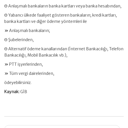
Θ Anlaşmalı bankaların banka kartları veya banka hesabından,
Θ Yabancı ülkede faaliyet gösteren bankaların; kredi kartları,
banka kartları ve diğer ödeme yöntemleri ile
»
Anlaşmalı bankaların;
Θ Şubelerinden,
Θ Alternatif ödeme kanallarından (İnternet Bankacılığı, Telefon
Bankacılığı, Mobil Bankacılık vb.),
»
PTT işyerlerinden,
»
Tüm vergi dairelerinden,
ödeyebilirsiniz.
Kaynak:
GİB
Post