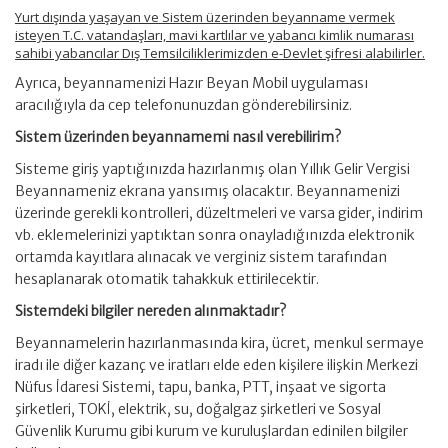
Yurt dışında yaşayan ve Sistem üzerinden beyanname vermek
isteyen T.C. vatandaşları, mavi kartlılar ve yabancı kimlik numarası
sahibi yabancılar Dış Temsilciliklerimizden e-Devlet şifresi alabilirler.
Ayrıca, beyannamenizi Hazır Beyan Mobil uygulaması
aracılığıyla da cep telefonunuzdan gönderebilirsiniz.
Sistem üzerinden beyannamemi nasıl verebilirim?
Sisteme giriş yaptığınızda hazırlanmış olan Yıllık Gelir Vergisi
Beyannameniz ekrana yansımış olacaktır. Beyannamenizi
üzerinde gerekli kontrolleri, düzeltmeleri ve varsa gider, indirim
vb. eklemelerinizi yaptıktan sonra onayladığınızda elektronik
ortamda kayıtlara alınacak ve verginiz sistem tarafından
hesaplanarak otomatik tahakkuk ettirilecektir.
Sistemdeki bilgiler nereden alınmaktadır?
Beyannamelerin hazırlanmasında kira, ücret, menkul sermaye
iradı ile diğer kazanç ve iratları elde eden kişilere ilişkin Merkezi
Nüfus İdaresi Sistemi, tapu, banka, PTT, inşaat ve sigorta
şirketleri, TOKİ, elektrik, su, doğalgaz şirketleri ve Sosyal
Güvenlik Kurumu gibi kurum ve kuruluşlardan edinilen bilgiler