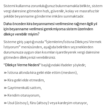
Sistemi kullanma zorunluluğunuz bulunmamakla birlikte, sistem
vergi dairesine gitmeden hızlı, güvenilir, kolay ve masrafsız bir
şekilde beyanname gönderme imkânı sunmaktadır.
Daha önceden kira beyannamesi verilmesine rağmen ilgili yıl
için beyanname verilmesi gerekmiyorsa sistem üzerinden
dilekçe verebilir miyim?
Sisteme giriş yaptığınızda “İşlemlerim/İstisna Dilekçesi Vermek
İstiyorum” menüsünden, aşağıda belirtilen seçeneklerden
durumunuza uygun olan kısımları işaretleyerek vergi dairesine
gitmeden dilekçenizi verebilirsiniz.
“
Dilekçe Verme Nedeni
” başlığındaki ifadeler şöyledir;
»
İstisna altında kira geliri elde ettim (mesken),
»
Kira geliri elde etmedim,
»
Gayrimenkulü sattım,
»
Kendim oturuyorum,
»
Usul (üstsoy), füru (altsoy) veya kardeşim oturuyor,