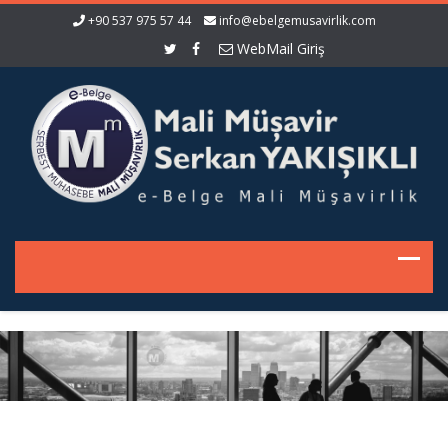
+90 537 975 57 44
info@ebelgemusavirlik.com
WebMail Giriş