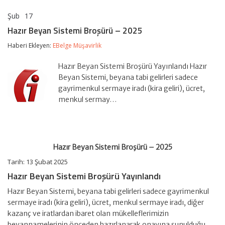
Şub
17
Hazır
yorumlar kapalı
Beyan
Hazır Beyan Sistemi Broşürü – 2025
Sistemi
Broşürü
Haberi Ekleyen:
EBelge Müşavirlik
–
2025
Hazır Beyan Sistemi Broşürü Yayınlandı Hazır
için
Beyan Sistemi, beyana tabi gelirleri sadece
gayrimenkul sermaye iradı (kira geliri), ücret,
menkul sermay…
Hazır Beyan Sistemi Broşürü – 2025
Tarih: 13 Şubat 2025
Hazır Beyan Sistemi Broşürü Yayınlandı
Hazır Beyan Sistemi, beyana tabi gelirleri sadece gayrimenkul
sermaye iradı (kira geliri), ücret, menkul sermaye iradı, diğer
kazanç ve iratlardan ibaret olan mükelleflerimizin
beyannamelerinin önceden hazırlanarak onayına sunulduğu