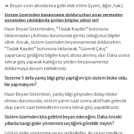
»
Beyan sınırı altında kira geliri elde ettim (işyeri, diğer, hak).
Sistem üzerinden beyanname doldururken onay vermeden
sistemden çıkıldığında girilen bilgiler silinir mi?
Hazır Beyan Sisteminden, “Taslak Kaydet” butonuna
tıklanmadan çıkılması durumunda girmiş olduğunuz bilgiler
silinir. Ancak, sistem üzerinden beyannamenizi doldururken
“Taslak Kaydet” butonuna tıklanarak “Güvenli Çıkış”
yaparsanız girdiğiniz bilgiler kayıt altına alınmış olur. Daha sonra
tekrar giriş yaparak kaldığınız yerden beyannamenizi
doldurmaya devam edebilirsiniz.
Sisteme 5 defa yanlış bilgi girişi yaptığım için sistem bloke oldu.
Ne yapmalıyım?
Hazır Beyan Sisteminin, yanlış bilgi girişinden dolayı bloke
olması durumunda, sistem yarım saat sonra aktif hale gelecek
olup yarım saat bekledikten sonra tekrar giriş yapabilirsiniz.
Sistem üzerinden kira gelirimi beyan edeceğim. Daha önceki
yıllarda hangi gider yöntemini seçtiğimi görebilir miyim?
Götürü gider yöntemini seçen mükellefler, iki yıl geçmedikçe