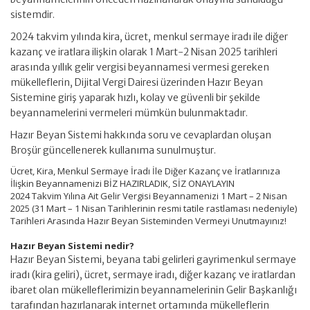
sistemdir.
2024 takvim yılında kira, ücret, menkul sermaye iradı ile diğer
kazanç ve iratlara ilişkin olarak 1 Mart-2 Nisan 2025 tarihleri
arasında yıllık gelir vergisi beyannamesi vermesi gereken
mükelleflerin, Dijital Vergi Dairesi üzerinden Hazır Beyan
Sistemine giriş yaparak hızlı, kolay ve güvenli bir şekilde
beyannamelerini vermeleri mümkün bulunmaktadır.
Hazır Beyan Sistemi hakkında soru ve cevaplardan oluşan
Broşür güncellenerek kullanıma sunulmuştur.
Ücret, Kira, Menkul Sermaye İradı İle Diğer Kazanç ve İratlarınıza
İlişkin Beyannamenizi BİZ HAZIRLADIK, SİZ ONAYLAYIN
2024 Takvim Yılına Ait Gelir Vergisi Beyannamenizi 1 Mart – 2 Nisan
2025 (31 Mart – 1 Nisan Tarihlerinin resmi tatile rastlaması nedeniyle)
Tarihleri Arasında Hazır Beyan Sisteminden Vermeyi Unutmayınız!
Hazır Beyan Sistemi nedir?
Hazır Beyan Sistemi, beyana tabi gelirleri gayrimenkul sermaye
iradı (kira geliri), ücret, sermaye iradı, diğer kazanç ve iratlardan
ibaret olan mükelleflerimizin beyannamelerinin Gelir Başkanlığı
tarafından hazırlanarak internet ortamında mükelleflerin