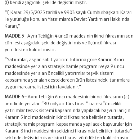
(l) bendi aşağıdaki şekilde değiştirilmiştir.
“l) Karar: 29/5/2025 tarihli ve 9903 sayılı Cumhurbaşkanı Kararı
ile yürürlüğe konulan Yatırımlarda Devlet Yardımları Hakkında
Kararı,”
MADDE 5-
Aynı Tebliğin 4 üncü maddesinin ikinci fıkrasının son
cümlesi aşağıdaki şekilde değiştirilmiş ve üçüncü fıkrası
yürürlükten kaldırılmıştır.
“Yatırımlar, asgari sabit yatırım tutarına göre Kararın 8 inci
maddesinde yer alan stratejik hamle programı veya 9 uncu
maddesinde yer alan öncelikli yatırımlar teşvik sistemi
kapsamında yer alan desteklerden ürün listesindeki tanımlara
uygun harcama listesi için faydalanır.”
MADDE 6-
Aynı Tebliğin 6 ncı maddesinin birinci fıkrasının (c)
bendinde yer alan “30 milyon Türk Lirası” ibaresi “öncelikli
yatırımlar teşvik sistemi kapsamında yapılacak başvurular için
Kararın 5 inci maddesinin ikinci fıkrasında belirtilen tutarda;
stratejik hamle programı kapsamında yapılacak başvurular için
Kararın 8 inci maddesinin sekizinci fıkrasında belirtilen tutarda”
şeklinde değiştirilmiş ve ikinci fıkrası yürürlükten kaldırılmıştır.