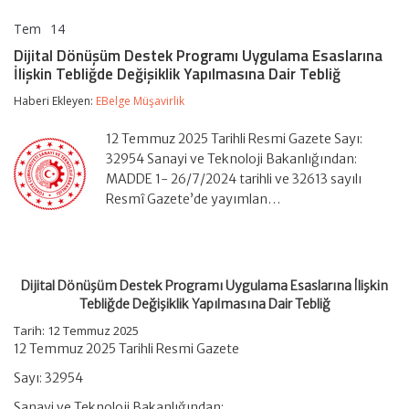
Tem
14
Dijital
yorumlar kapalı
Dönüşüm
Dijital Dönüşüm Destek Programı Uygulama Esaslarına
Destek
İlişkin Tebliğde Değişiklik Yapılmasına Dair Tebliğ
Programı
Uygulama
Haberi Ekleyen:
EBelge Müşavirlik
Esaslarına
İlişkin
Tebliğde
12 Temmuz 2025 Tarihli Resmi Gazete Sayı:
Değişiklik
32954 Sanayi ve Teknoloji Bakanlığından:
Yapılmasına
MADDE 1- 26/7/2024 tarihli ve 32613 sayılı
Dair
Resmî Gazete’de yayımlan…
Tebliğ
için
Dijital Dönüşüm Destek Programı Uygulama Esaslarına İlişkin
Tebliğde Değişiklik Yapılmasına Dair Tebliğ
Tarih: 12 Temmuz 2025
12 Temmuz 2025 Tarihli Resmi Gazete
Sayı: 32954
Sanayi ve Teknoloji Bakanlığından: