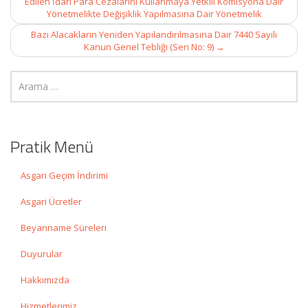
Edilen İdari Para Cezalarını Kullanmaya Yetkili Komisyona Dair
Yönetmelikte Değişiklik Yapılmasına Dair Yönetmelik
Bazı Alacakların Yeniden Yapılandırılmasına Dair 7440 Sayılı
Kanun Genel Tebliği (Seri No: 9)
→
Pratik Menü
Asgari Geçim İndirimi
Asgari Ücretler
Beyanname Süreleri
Duyurular
Hakkımızda
Hizmetlerimiz