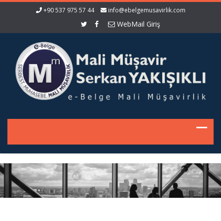
+90 537 975 57 44
info@ebelgemusavirlik.com
WebMail Giriş