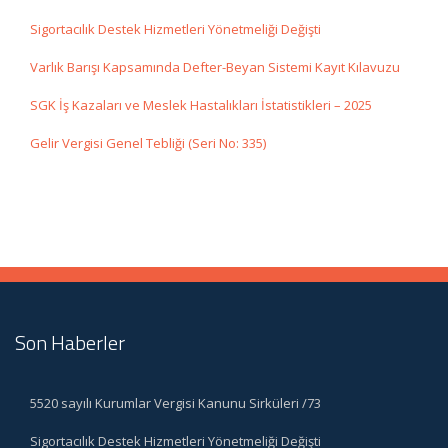
Sigortacılık Destek Hizmetleri Yönetmeliği Değişti
Varlık Barışı Kapsamında Defter-Beyan Sistemi Kayıt Kılavuzu
SGK İş Kazaları ve Meslek Hastalıkları İstatistikleri – 2025
Gelir Vergisi Genel Tebliği (Seri No: 335)
Son Haberler
5520 sayılı Kurumlar Vergisi Kanunu Sirküleri /73
Sigortacılık Destek Hizmetleri Yönetmeliği Değişti