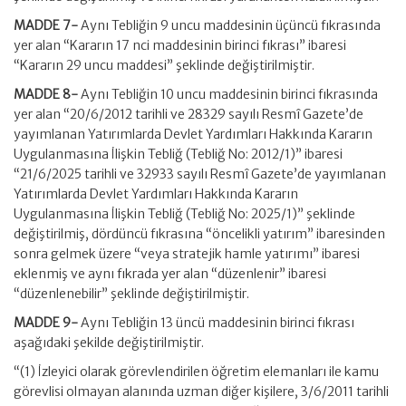
MADDE 7-
Aynı Tebliğin 9 uncu maddesinin üçüncü fıkrasında
yer alan “Kararın 17 nci maddesinin birinci fıkrası” ibaresi
“Kararın 29 uncu maddesi” şeklinde değiştirilmiştir.
MADDE 8-
Aynı Tebliğin 10 uncu maddesinin birinci fıkrasında
yer alan “20/6/2012 tarihli ve 28329 sayılı Resmî Gazete’de
yayımlanan Yatırımlarda Devlet Yardımları Hakkında Kararın
Uygulanmasına İlişkin Tebliğ (Tebliğ No: 2012/1)” ibaresi
“21/6/2025 tarihli ve 32933 sayılı Resmî Gazete’de yayımlanan
Yatırımlarda Devlet Yardımları Hakkında Kararın
Uygulanmasına İlişkin Tebliğ (Tebliğ No: 2025/1)” şeklinde
değiştirilmiş, dördüncü fıkrasına “öncelikli yatırım” ibaresinden
sonra gelmek üzere “veya stratejik hamle yatırımı” ibaresi
eklenmiş ve aynı fıkrada yer alan “düzenlenir” ibaresi
“düzenlenebilir” şeklinde değiştirilmiştir.
MADDE 9-
Aynı Tebliğin 13 üncü maddesinin birinci fıkrası
aşağıdaki şekilde değiştirilmiştir.
“(1) İzleyici olarak görevlendirilen öğretim elemanları ile kamu
görevlisi olmayan alanında uzman diğer kişilere, 3/6/2011 tarihli