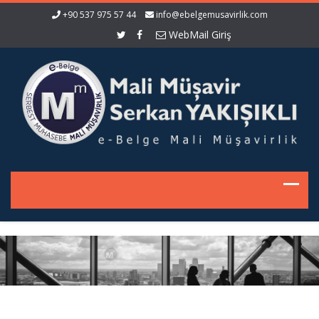
+90 537 975 57 44
info@ebelgemusavirlik.com
WebMail Giriş