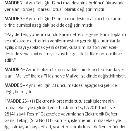
MADDE 2-
Aynı Tebliğin 12 nci maddesinin dördüncü fıkrasında
yer alan “onbeş” ibaresi “otuz” olarak değiştirilmiştir.
MADDE 3-
Aynı Tebliğin 13 üncü maddesinin altıncı fıkrasının
birinci cümlesi aşağıdaki şekilde değiştirilmiştir.
“Pay defteri, yönetim kurulu karar defteri ile genel kurul toplantı
ve müzakere defterinin yenilenmesinin gerektiği durumlarda
açılış onayı yapılacak yeni defter, kullanımına son verilecek
defterle veya zayi edilmişse zayi belgesi ile birlikte notere ibraz
edilir.”
MADDE 4-
Aynı Tebliğin 15 inci maddesinin ikinci fıkrasında yer
alan “Maliye” ibaresi “Hazine ve Maliye” şeklinde değiştirilmiştir.
MADDE 5-
Aynı Tebliğin 23 üncü maddesi aşağıdaki şekilde
değiştirilmiştir.
“MADDE 23- (1) Elektronik ortamda tutulacak işletmenin
muhasebesiyle ilgili defterler hakkında 13/12/2011 tarihli ve
28141 sayılı Resmî Gazete’de yayımlanan Elektronik Defter
Genel Tebliği (Sıra No:1) hükümleri, işletmenin muhasebesiyle
ilgili olmayan pay defteri, yönetim kurulu karar defteri, müdürler