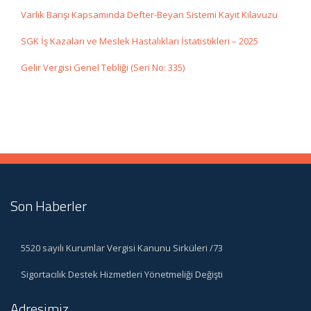
Varlık Barışı Kapsamında Defter-Beyan Sistemi Kayıt Kılavuzu
SGK İş Kazaları ve Meslek Hastalıkları İstatistikleri – 2025
Gelir Vergisi Genel Tebliği (Seri No: 335)
Son Haberler
5520 sayılı Kurumlar Vergisi Kanunu Sirküleri /73
Sigortacılık Destek Hizmetleri Yönetmeliği Değişti
Adresimiz