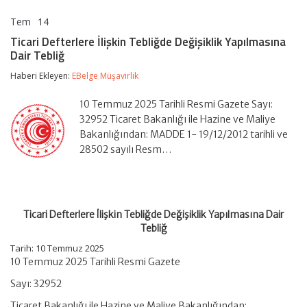
Tem
14
Ticari
yorumlar kapalı
Defterlere
Ticari Defterlere İlişkin Tebliğde Değişiklik Yapılmasına
İlişkin
Dair Tebliğ
Tebliğde
Değişiklik
Haberi Ekleyen:
EBelge Müşavirlik
Yapılmasına
Dair
Tebliğ
10 Temmuz 2025 Tarihli Resmi Gazete Sayı:
için
32952 Ticaret Bakanlığı ile Hazine ve Maliye
Bakanlığından: MADDE 1- 19/12/2012 tarihli ve
28502 sayılı Resm…
Ticari Defterlere İlişkin Tebliğde Değişiklik Yapılmasına Dair
Tebliğ
Tarih: 10 Temmuz 2025
10 Temmuz 2025 Tarihli Resmi Gazete
Sayı: 32952
Ticaret Bakanlığı ile Hazine ve Maliye Bakanlığından: