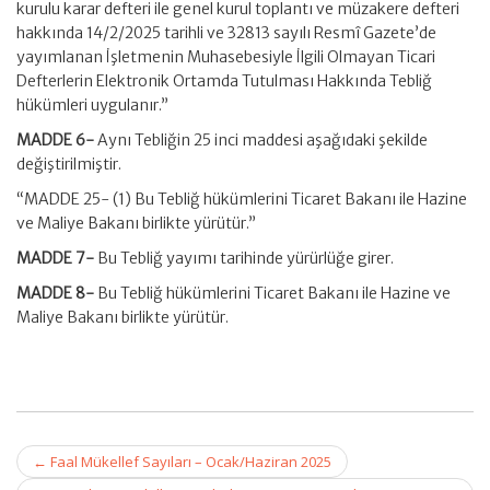
kurulu karar defteri ile genel kurul toplantı ve müzakere defteri
hakkında 14/2/2025 tarihli ve 32813 sayılı Resmî Gazete’de
yayımlanan İşletmenin Muhasebesiyle İlgili Olmayan Ticari
Defterlerin Elektronik Ortamda Tutulması Hakkında Tebliğ
hükümleri uygulanır.”
MADDE 6-
Aynı Tebliğin 25 inci maddesi aşağıdaki şekilde
değiştirilmiştir.
“MADDE 25- (1) Bu Tebliğ hükümlerini Ticaret Bakanı ile Hazine
ve Maliye Bakanı birlikte yürütür.”
MADDE 7-
Bu Tebliğ yayımı tarihinde yürürlüğe girer.
MADDE 8-
Bu Tebliğ hükümlerini Ticaret Bakanı ile Hazine ve
Maliye Bakanı birlikte yürütür.
Post
←
Faal Mükellef Sayıları – Ocak/Haziran 2025
navigation