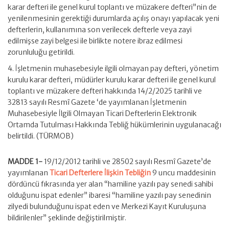
karar defteri ile genel kurul toplantı ve müzakere defteri”nin de
yenilenmesinin gerektiği durumlarda açılış onayı yapılacak yeni
defterlerin, kullanımına son verilecek defterle veya zayi
edilmişse zayi belgesi ile birlikte notere ibraz edilmesi
zorunluluğu getirildi.
4. İşletmenin muhasebesiyle ilgili olmayan pay defteri, yönetim
kurulu karar defteri, müdürler kurulu karar defteri ile genel kurul
toplantı ve müzakere defteri hakkında 14/2/2025 tarihli ve
32813 sayılı Resmî Gazete ‘de yayımlanan İşletmenin
Muhasebesiyle İlgili Olmayan Ticari Defterlerin Elektronik
Ortamda Tutulması Hakkında Tebliğ hükümlerinin uygulanacağı
belirtildi. (TÜRMOB)
MADDE 1-
19/12/2012 tarihli ve 28502 sayılı Resmî Gazete’de
yayımlanan
Ticari Defterlere İlişkin Tebliğin
9 uncu maddesinin
dördüncü fıkrasında yer alan “hamiline yazılı pay senedi sahibi
olduğunu ispat edenler” ibaresi “hamiline yazılı pay senedinin
zilyedi bulunduğunu ispat eden ve Merkezi Kayıt Kuruluşuna
bildirilenler” şeklinde değiştirilmiştir.