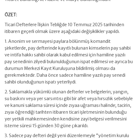
ÖZET:
Ticari Defterlere İlişkin Tebliğde 10 Temmuz 2025 tarihinden
itibaren geçerli olmak üzere aşağıdaki değişiklikler yapıldı.
1. Anonim ve sermayesi paylara bölünmüş komandit
şirketlerde, pay defterinde kayıtlı bulunan kimselerin pay sahibi
ve intifa hakkı sahibi olarak kabul edilmesi için hamiline yazılı
pay senedinin zilyedi bulunulduğunun ispat edilmesi ve ayrıca bu
durumun Merkezi Kayıt Kuruluşuna bildirilmiş olması da
gerekmektedir. Daha önce sadece hamiline yazılı pay senedi
sahibi olunduğunun ispatı yeterliydi.
2. Saklamakla yükümlü olunan defterler ve belgelerin; yangın,
su baskını veya yer sarsıntısı gibi bir afet veya hırsızlık sebebiyle
ve kanuni saklama süresi içinde zıyaa uğraması halinde; tacirin,
zıyaı öğrendiği tarihten itibaren ticari işletmesinin bulunduğu
yer yetkili mahkemesinden kendisine zayi belgesi verilmesini
isteme süresi 15 günden 30 güne çıkarıldı.
3. Sadece pay defteri değil yeni düzenlemeyle “yönetim kurulu