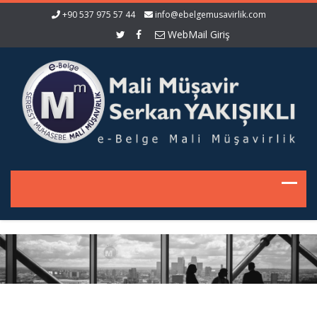
+90 537 975 57 44
info@ebelgemusavirlik.com
WebMail Giriş