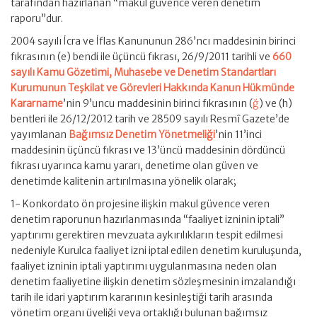
tarafından hazırlanan “makul güvence veren denetim
raporu”dur.
2004 sayılı İcra ve İflas Kanununun 286’ncı maddesinin birinci
fıkrasının (e) bendi ile üçüncü fıkrası, 26/9/2011 tarihli ve
660
sayılı Kamu Gözetimi, Muhasebe ve Denetim Standartları
Kurumunun Teşkilat ve Görevleri Hakkında Kanun Hükmünde
Kararname
’nin 9’uncu maddesinin birinci fıkrasının (
ğ
) ve (h)
bentleri ile 26/12/2012 tarih ve 28509 sayılı Resmî Gazete’de
yayımlanan
Bağımsız Denetim Yönetmeliği
’nin 11’inci
maddesinin üçüncü fıkrası ve 13’üncü maddesinin dördüncü
fıkrası uyarınca kamu yararı, denetime olan güven ve
denetimde kalitenin artırılmasına yönelik olarak;
1- Konkordato ön projesine ilişkin makul güvence veren
denetim raporunun hazırlanmasında “faaliyet izninin iptali”
yaptırımı gerektiren mevzuata aykırılıkların tespit edilmesi
nedeniyle Kurulca faaliyet izni iptal edilen denetim kuruluşunda,
faaliyet izninin iptali yaptırımı uygulanmasına neden olan
denetim faaliyetine ilişkin denetim sözleşmesinin imzalandığı
tarih ile idari yaptırım kararının kesinleştiği tarih arasında
yönetim organı üyeliği veya ortaklığı bulunan bağımsız