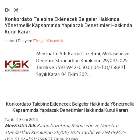
Eki
06
Konkordato
yorumlar kapalı
Talebine
Konkordato Talebine Eklenecek Belgeler Hakkında
Eklenecek
Yönetmelik Kapsamında Yapılacak Denetimler Hakkında
Belgeler
Kurul Kararı
Hakkında
Yönetmelik
Haberi Ekleyen:
EBelge Müşavirlik
Kapsamında
Yapılacak
Denetimler
Mevzuatın Adı: Kamu Gözetimi, Muhasebe ve
Hakkında
Denetim Standartları Kurulunun 29/09/2025
Kurul
Tarihli ve 75935942-050.01.04-[01/35887]
Kararı
için
Sayılı Kararı 04 Ekim 202…
Konkordato Talebine Eklenecek Belgeler Hakkında Yönetmelik
Kapsamında Yapılacak Denetimler Hakkında Kurul Kararı
Tarih: 4 Ekim 2025
Mevzuatın Adı:
Kamu Gözetimi, Muhasebe ve Denetim
Standartları Kurulunun 29/09/2025 Tarihli ve 75935942-
050.01.04-[01/35887] Sayılı Kararı