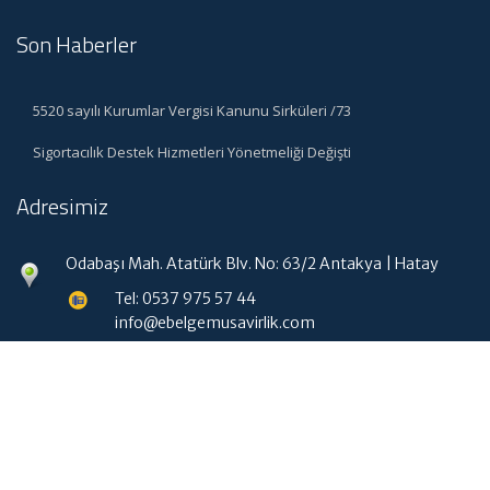
Son Haberler
5520 sayılı Kurumlar Vergisi Kanunu Sirküleri /73
Sigortacılık Destek Hizmetleri Yönetmeliği Değişti
Adresimiz
Odabaşı Mah. Atatürk Blv. No: 63/2 Antakya | Hatay
Tel: 0537 975 57 44
info@ebelgemusavirlik.com
Hızlı Menü
Ana Sayfa
Hakkımızda
Hizmetlerimiz