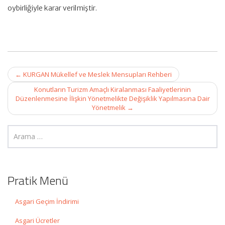
oybirliğiyle karar verilmiştir.
Post
←
KURGAN Mükellef ve Meslek Mensupları Rehberi
navigation
Konutların Turizm Amaçlı Kiralanması Faaliyetlerinin
Düzenlenmesine İlişkin Yönetmelikte Değişiklik Yapılmasına Dair
Yönetmelik
→
Pratik Menü
Asgari Geçim İndirimi
Asgari Ücretler