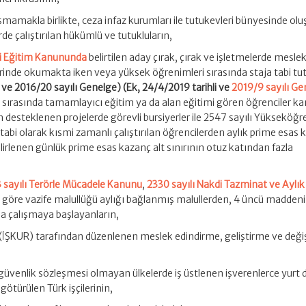
lışmamakla birlikte, ceza infaz kurumları ile tutukevleri bünyesinde ol
rde çalıştırılan hükümlü ve tutukluların,
ki Eğitim Kanununda
belirtilen aday çırak, çırak ve işletmelerde meslek
erinde okumakta iken veya yüksek öğrenimleri sırasında staja tabi tu
i ve 2016/20 sayılı Genelge) (Ek, 24/4/2019 tarihli ve
2019/9 sayılı Ge
 sırasında tamamlayıcı eğitim ya da alan eğitimi gören öğrenciler k
n desteklenen projelerde görevli bursiyerler ile 2547 sayılı Yükseköğ
bi olarak kısmi zamanlı çalıştırılan öğrencilerden aylık prime esas 
lirlenen günlük prime esas kazanç alt sınırının otuz katından fazla
 sayılı Terörle Mücadele Kanunu
,
2330 sayılı Nakdi Tazminat ve Aylık
a
göre vazife malullüğü aylığı bağlanmış malullerden, 4 üncü maddenin
da çalışmaya başlayanların,
u (İŞKUR) tarafından düzenlenen meslek edindirme, geliştirme ve değ
l güvenlik sözleşmesi olmayan ülkelerde iş üstlenen işverenlerce yurt 
 götürülen Türk işçilerinin,