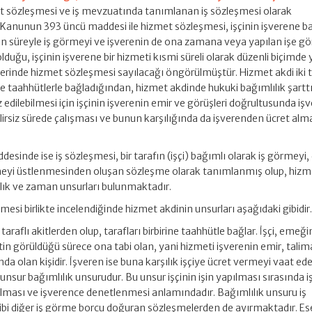
 sözleşmesi ve iş mevzuatında tanımlanan iş sözleşmesi olarak
 Kanunun 393 üncü maddesi ile hizmet sözleşmesi, işçinin işverene b
ayan süreyle iş görmeyi ve işverenin de ona zamana veya yapılan işe gö
uğu, işçinin işverene bir hizmeti kısmi süreli olarak düzenli biçimde 
erinde hizmet sözleşmesi sayılacağı öngörülmüştür. Hizmet akdi iki t
rine taahhütlerle bağladığından, hizmet akdinde hukuki bağımlılık şarttı
edilebilmesi için işçinin işverenin emir ve görüşleri doğrultusunda iş
belirsiz sürede çalışması ve bunun karşılığında da işverenden ücret alm
desinde ise iş sözleşmesi, bir tarafın (işçi) bağımlı olarak iş görmeyi,
meyi üstlenmesinden oluşan sözleşme olarak tanımlanmış olup, hizm
lılık ve zaman unsurları bulunmaktadır.
esi birlikte incelendiğinde hizmet akdinin unsurları aşağıdaki gibidir
 taraflı akitlerden olup, tarafları birbirine taahhütle bağlar. İşçi, emeği
in görüldüğü sürece ona tabi olan, yani hizmeti işverenin emir, talim
 olan kişidir. İşveren ise buna karşılık işçiye ücret vermeyi vaat ede
 unsur bağımlılık unsurudur. Bu unsur işçinin işin yapılması sırasında 
ı olması ve işverence denetlenmesi anlamındadır. Bağımlılık unsuru iş
ibi diğer iş görme borcu doğuran sözleşmelerden de ayırmaktadır. Es