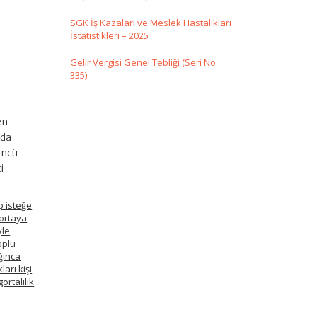
SGK İş Kazaları ve Meslek Hastalıkları
İstatistikleri – 2025
Gelir Vergisi Genel Tebliği (Seri No:
335)
en
nda
 üncü
i
p isteğe
gortaya
yle
oplu
ığınca
ları kişi
rtalılık