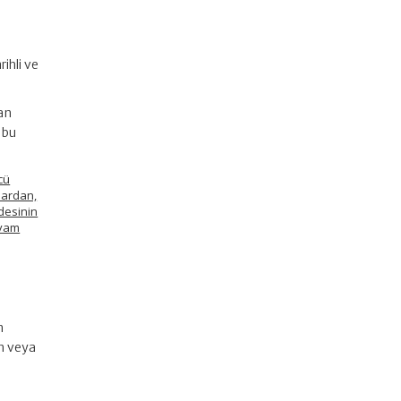
ihli ve
an
 bu
cü
lardan,
desinin
evam
n
n veya