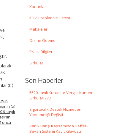
Kanunlar
KDV Oranları ve Listesi
Makaleler
 ve
i,
Online Ödeme
e-
Pratik Bilgiler
tir.
Sirküler
olarak
rak
Son Haberler
an
nlar (b)
5520 sayılı Kurumlar Vergisi Kanunu
Sirküleri /73
 2925
sının (a)
Sigortacılık Destek Hizmetleri
26 sayılı
Yönetmeliği Değişti
esinin
 4 üncü
Varlık Barışı Kapsamında Defter-
Beyan Sistemi Kayıt Kılavuzu