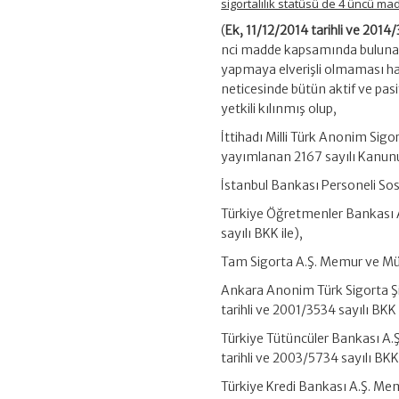
sigortalılık statüsü de 4 üncü madd
(
Ek, 11/12/2014 tarihli ve 2014
nci madde kapsamında bulunan 
yapmaya elverişli olmaması hali
neticesinde bütün aktif ve pas
yetkili kılınmış olup,
İttihadı Milli Türk Anonim Sigo
yayımlanan 2167 sayılı Kanunun
İstanbul Bankası Personeli Sosy
Türkiye Öğretmenler Bankası A.
sayılı BKK ile),
Tam Sigorta A.Ş. Memur ve Müst
Ankara Anonim Türk Sigorta Şir
tarihli ve 2001/3534 sayılı BKK 
Türkiye Tütüncüler Bankası A.Ş
tarihli ve 2003/5734 sayılı BKK 
Türkiye Kredi Bankası A.Ş. Me