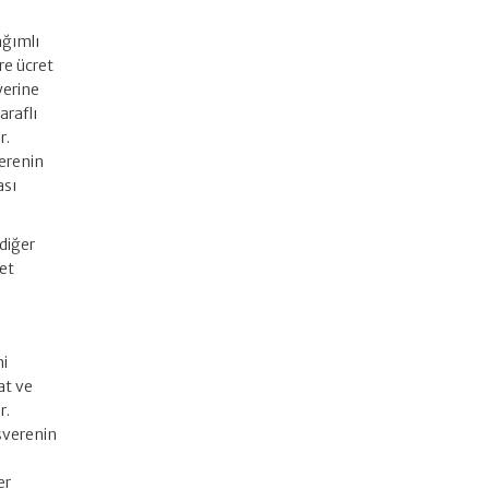
ağımlı
re ücret
yerine
araflı
r.
verenin
ası
 diğer
et
.
ni
at ve
r.
işverenin
er