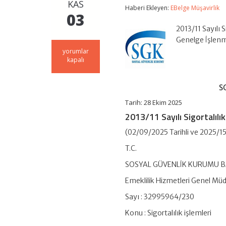
KAS
Haberi Ekleyen:
EBelge Müşavirlik
03
2013/11 Sayılı 
Genelge İşlen
SGK
yorumlar
Genelgesi
kapalı
2013/11
–
Güncellenmiş
SG
Hali
–
Tarih: 28 Ekim 2025
2025
2013/11 Sayılı Sigortalılı
için
(02/09/2025 Tarihli ve 2025/15
T.C.
SOSYAL GÜVENLİK KURUMU B
Emeklilik Hizmetleri Genel Mü
Sayı : 32995964/230
Konu : Sigortalılık işlemleri