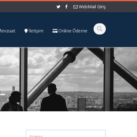
WebMail Giriş
Mevzuat
İletişim
Online Ödeme