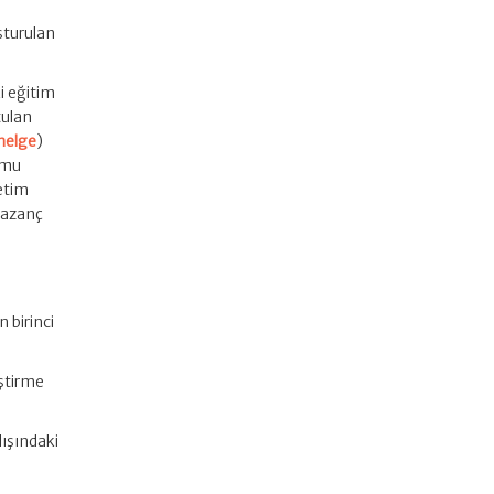
uşturulan
i eğitim
tulan
nelge
)
amu
retim
kazanç
 birinci
iştirme
dışındaki