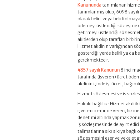
Kanununda
tanımlanan hizmet
tanımlanmış olup, 6098 sayılı
olarak belirli veya belirli olm
ödemeyi üstlendiği sözleşme old
getirmeyi üstlendiği sözleşmel
akitlerden olup tarafları birbi
Hizmet akdinin varlığından söz 
gösterdiği yerde belirli ya da 
gerekmektedir.
4857 sayılı Kanunun
8 inci mad
tarafında (işveren) ücret öde
akdinin içinde iş, ücret, bağım
Hizmet sözleşmesi ve iş sözleşm
Hukuki bağlılık : Hizmet akdi iki
işverenin emrine veren, hizmet
denetimi altında yapmak zorunda
İş sözleşmesinde de ayırt edici
talimatlarına sıkı sıkıya bağl
sözleşmesini eser ve vekalet g