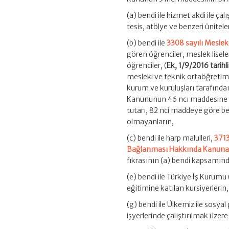
(a) bendi ile hizmet akdi ile ça
tesis, atölye ve benzeri ünitele
(b) bendi ile
3308 sayılı Mesle
gören öğrenciler, meslek lisel
öğrenciler, (
Ek, 1/9/2016 tarihl
mesleki ve teknik ortaöğretim
kurum ve kuruluşları tarafında
Kanununun 46 ncı maddesine ta
tutarı, 82 nci maddeye göre be
olmayanların,
(c) bendi ile harp malulleri,
3713
Bağlanması Hakkında Kanun
fıkrasının (a) bendi kapsamın
(e) bendi ile Türkiye İş Kurum
eğitimine katılan kursiyerlerin,
(g) bendi ile Ülkemiz ile sosya
işyerlerinde çalıştırılmak üzere