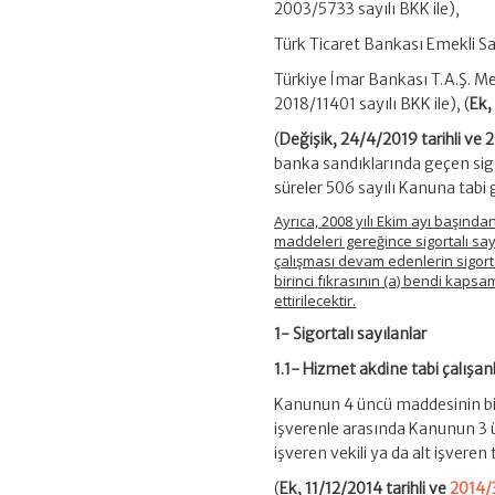
2003/5733 sayılı BKK ile),
Türk Ticaret Bankası Emekli Sa
Türkiye İmar Bankası T.A.Ş. M
2018/11401 sayılı BKK ile), (
Ek,
(
Değişik, 24/4/2019 tarihli ve 
banka sandıklarında geçen sig
süreler 506 sayılı Kanuna tabi 
Ayrıca, 2008 yılı Ekim ayı başınd
maddeleri gereğince sigortalı say
çalışması devam edenlerin sigorta
birinci fıkrasının (a) bendi kap
ettirilecektir.
1- Sigortalı sayılanlar
1.1- Hizmet akdine tabi çalışan
Kanunun 4 üncü maddesinin birin
işverenle arasında Kanunun 3
işveren vekili ya da alt işveren
(
Ek, 11/12/2014 tarihli ve
2014/3