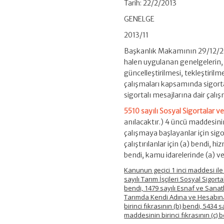
Tarih: 22/2/2013
GENELGE
2013/11
Başkanlık Makamının 29/12/2010
halen uygulanan genelgelerin,
güncelleştirilmesi, tekleştiril
çalışmaları kapsamında sigortal
sigortalı mesajlarına dair çalışma
5510 sayılı Sosyal Sigortalar 
anılacaktır.) 4 üncü maddesinin b
çalışmaya başlayanlar için sigor
çalıştırılanlar için (a) bendi,
bendi, kamu idarelerinde (a) ve (
Kanunun geçici 1 inci maddesi ile
sayılı Tarım İşçileri Sosyal Sigor
bendi, 1479 sayılı Esnaf ve Sana
Tarımda Kendi Adına ve Hesabına 
birinci fıkrasının (b) bendi, 5434
maddesinin birinci fıkrasının (c)