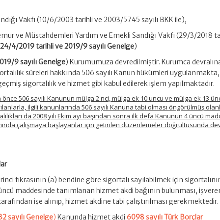
ndığı Vakfı (10/6/2003 tarihli ve 2003/5745 sayılı BKK ile),
emur ve Müstahdemleri Yardım ve Emekli Sandığı Vakfı (29/3/2018 tar
 24/4/2019 tarihli ve 2019/9 sayılı Genelge
)
2019/9 sayılı Genelge
) Kurumumuza devredilmiştir. Kurumca devralın
ortalılık süreleri hakkında 506 sayılı Kanun hükümleri uygulanmakta,
geçmiş sigortalılık ve hizmet gibi kabul edilerek işlem yapılmaktadır.
an önce 506 sayılı Kanunun mülga 2 nci, mülga ek 10 uncu ve mülga ek 13 ün
ılanlarla, ilgili kanunlarında 506 sayılı Kanuna tabi olması öngörülmüş olan
lılıkları da 2008 yılı Ekim ayı başından sonra ilk defa Kanunun 4 üncü mad
samında çalışmaya başlayanlar için getirilen düzenlemeler doğrultusunda d
lar
ci fıkrasının (a) bendine göre sigortalı sayılabilmek için sigortalını
 üncü maddesinde tanımlanan hizmet akdi bağının bulunması, işvere
 tarafından işe alınıp, hizmet akdine tabi çalıştırılması gerekmektedir.
2 sayılı Genelge
)
Kanunda hizmet akdi
6098 sayılı Türk Borçlar