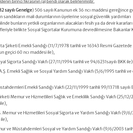
enin birinci fıkrasının (a) bendi olarak belirlenmiştir.
/32 sayılı Genelge
) 506 sayılı Kanunun ek 36 ncı maddesi gereğince ge
sandıkların mali durumlarının üyelerine sosyal güvenlik yardımları
nde bunların yetkili organlarının alacakları fesih ya da devir kararları
ifleriyle birlikte Sosyal Sigortalar Kurumuna devredilmesine Bakanlar 
rta Şirketi Emekli Sandığı (11/7/1978 tarihli ve 16343 Resmi Gazetede
 geçici 60 ncı maddesi ile),
al Sigorta Sandığı Vakfı (27/11/1994 tarihli ve 94/6231sayılı BKK ile)
Ş. Emekli Sağlık ve Sosyal Yardım Sandığı Vakfı (5/6/1995 tarihli v
ahdemleri Emekli Sandığı Vakfı (22/11/1999 tarihli 99/13718 sayılı B
keti Memur ve Hizmetlileri Sağlık ve Emeklilik Sandığı Vakfı (25/12/
ile),
. Memur ve Hizmetlileri Sosyal Sigorta ve Yardım Sandığı Vakfı (9/6
ile),
mur ve Müstahdemleri Sosyal ve Yardım Sandığı Vakfı (9/6/2003 tarih