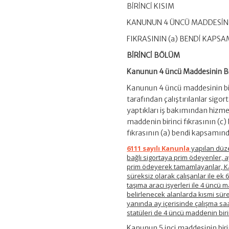
BİRİNCİ KISIM
KANUNUN 4 ÜNCÜ MADDESİNİ
FIKRASININ (a) BENDİ KAPS
BİRİNCİ BÖLÜM
Kanunun 4 üncü Maddesinin Biri
Kanunun 4 üncü maddesinin birin
tarafından çalıştırılanlar sigo
yaptıkları iş bakımından hizmet 
maddenin birinci fıkrasının (c
fıkrasının (a) bendi kapsamında
6111 sayılı Kanunla
yapılan düze
bağlı sigortaya prim ödeyenler, a
prim ödeyerek tamamlayanlar, Ka
süreksiz olarak çalışanlar ile ek 
taşıma aracı işyerleri ile 4 üncü 
belirlenecek alanlarda kısmi süreli
yanında ay içerisinde çalışma saa
statüleri de 4 üncü maddenin biri
Kanunun 5 inci maddesinin birin