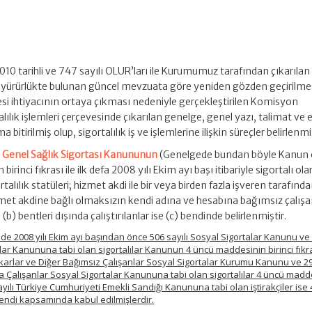
 tarihli ve 747 sayılı OLUR’ları ile Kurumumuz tarafından çıkarılan
 yürürlükte bulunan güncel mevzuata göre yeniden gözden geçirilmes
mesi ihtiyacının ortaya çıkması nedeniyle gerçekleştirilen Komisyon
ılık işlemleri çerçevesinde çıkarılan genelge, genel yazı, talimat ve 
 bitirilmiş olup, sigortalılık iş ve işlemlerine ilişkin süreçler belirlenmiş
ve Genel Sağlık Sigortası Kanununun
(Genelgede bundan böyle Kanun 
irinci fıkrası ile ilk defa 2008 yılı Ekim ayı başı itibariyle sigortalı ola
talılık statüleri; hizmet akdi ile bir veya birden fazla işveren tarafınd
 hizmet akdine bağlı olmaksızın kendi adına ve hesabına bağımsız çalışa
b) bentleri dışında çalıştırılanlar ise (c) bendinde belirlenmiştir.
 de 2008 yılı Ekim ayı başından önce 506 sayılı Sosyal Sigortalar Kanunu ve
talar Kanununa tabi olan sigortalılar Kanunun 4 üncü maddesinin birinci fıkra
tkarlar ve Diğer Bağımsız Çalışanlar Sosyal Sigortalar Kurumu Kanunu ve 29
Çalışanlar Sosyal Sigortalar Kanununa tabi olan sigortalılar 4 üncü madd
 sayılı Türkiye Cumhuriyeti Emekli Sandığı Kanununa tabi olan iştirakçiler ise
 bendi kapsamında kabul edilmişlerdir.