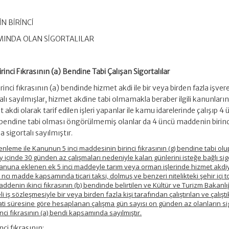
N BİRİNCİ
AMINDA OLAN SİGORTALILAR
nci Fıkrasının (a) Bendine Tabi Çalışan Sigortalılar
ci fıkrasının (a) bendinde hizmet akdi ile bir veya birden fazla işver
rtalı sayılmışlar, hizmet akdine tabi olmamakla beraber ilgili kanunları
akdi olarak tarif edilen işleri yapanlar ile kamu idarelerinde çalışıp 4
) bendine tabi olması öngörülmemiş olanlar da 4 üncü maddenin birinc
 sigortalı sayılmıştır.
nleme ile Kanunun 5 inci maddesinin birinci fıkrasının (g) bendine tabi olu
y içinde 30 günden az çalışmaları nedeniyle kalan günlerini isteğe bağlı si
nuna eklenen ek 5 inci maddeyle tarım veya orman işlerinde hizmet akdi
6 ncı madde kapsamında ticari taksi, dolmuş ve benzeri nitelikteki şehir içi t
maddenin ikinci fıkrasının (b) bendinde belirtilen ve Kültür ve Turizm Bakanl
 iş sözleşmesiyle bir veya birden fazla kişi tarafından çalıştırılan ve çalıştık
ti süresine göre hesaplanan çalışma gün sayısı on günden az olanların sigo
nci fıkrasının (a) bendi kapsamında sayılmıştır.
ci fıkrasının;