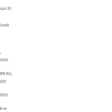
çici 20
Kurulu
,
e 6965
KK ile),
2001
/2003
li ve