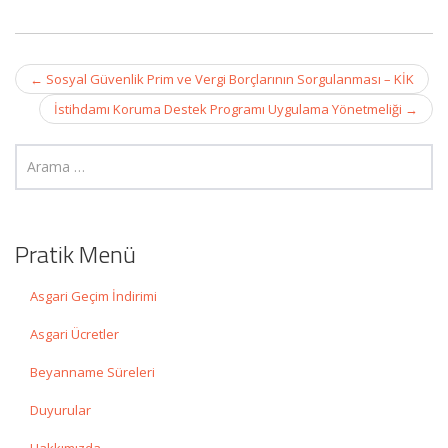
Post
←
Sosyal Güvenlik Prim ve Vergi Borçlarının Sorgulanması – KİK
navigation
İstihdamı Koruma Destek Programı Uygulama Yönetmeliği
→
Pratik Menü
Asgari Geçim İndirimi
Asgari Ücretler
Beyanname Süreleri
Duyurular
Hakkımızda