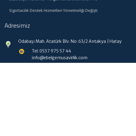
Sigortacılık Destek Hizmetleri Yönetmeliği Değişti
Adresimiz
Odabaşı Mah. Atatürk Blv. No: 63/2 Antakya | Hatay
Tel: 0537 975 57 44
info@ebelgemusavirlik.com
Hızlı Menü
Ana Sayfa
Hakkımızda
Hizmetlerimiz
Güncel Mevzuat
İletişim
Muhasebe Haberleri
|
ABACIPARK
Web Hosting