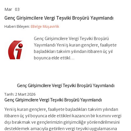
Mar
03
Genç
yorumlar kapalı
Girişimcilere
Genç Girişimcilere Vergi Teşviki Broşürü Yayımlandı
Vergi
Teşviki
Haberi Ekleyen:
EBelge Müşavirlik
Broşürü
Yayımlandı
Genç Girişimcilere Vergi Teşviki Broşürü
için
Yayımlandı Yeni iş kuran gençlere, faaliyete
başladıkları takvim yılından itibaren üç yıl
boyunca elde ettikl…
Genç Girişimcilere Vergi Teşviki Broşürü Yayımlandı
Tarih:
2 Mart 2026
Genç Girişimcilere Vergi Teşviki Broşürü Yayımlandı
Yeni iş kuran gençlere, faaliyete başladıkları takvim yılından
itibaren üç yıl boyunca elde ettikleri kazancın bir kısmını vergi
dışı bırakmak ve gençlerimizin girişimciliğe yönlendirilmesini
desteklemek amacıyla getirilen vergi teşviki uygulamasına