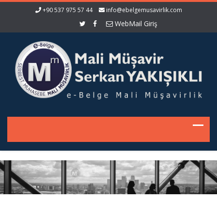
+90 537 975 57 44
info@ebelgemusavirlik.com
WebMail Giriş