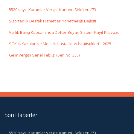
5520 sayılı Kurumlar Vergisi Kanunu Sirküleri /73
Sigortacılık Destek Hizmetleri Yönetmeliği Değişti
Varlık Barışı Kapsamında Defter-Beyan Sistemi Kayıt Kılavuzu
SGK İş Kazaları ve Meslek Hastalıkları İstatistikleri – 2025
Gelir Vergisi Genel Tebliği (Seri No: 335)
Son Haberler
5520 sayılı Kurumlar Vergisi Kanunu Sirküleri /73