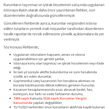
Kurumların taşınmaz ve iştirak hisselerinin satışında uygulanan
istisnaya ilişkin olarak daha önce yayımlanan Rehber, son
düzenlemeler doğrultusunda güncellenmiştir.
Güncellenen Rehberde ayrıca, kurumlar vergisinden istisna
edilen tutarların yeminli mali müşavirler tarafından düzenlenen
tasdik raporları ile tevsik edilmesine yönelik açıklamalara da yer
verilmiştir.
Söz konusu Rehberde;
Uygulanan istisnaların kapsamı, amacı ve istisna
uygulanabilmesi için gerekli şartlar,
İstisnaya konu olan taşınmaz ve iştirak hisselerinin neyi ifade
ettiği,
İki tam yıl süreyle aktifte bulundurma ve süre hesabında
özellik arz eden durumlar,
Gayrimenkul satış kazancının fon hesabına alınması ve
burada tutulmasında dikkat edilmesi gereken hususlar,
Kazancın hesaplanmasında esas alınacak bedel, faiz,
komisyon, kur farkı ve vade farklarının durumu,
7456 sayılı
Kanunla
5520 sayılı Kurumlar Vergisi
Kanununda
yapılan değişiklikler,
15/7/2023 tarihinden önce kurumların aktifinde kayıtlı bulunan