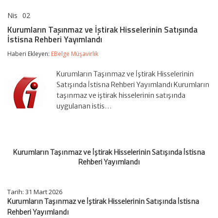
Nis
02
Kurumların
yorumlar kapalı
Taşınmaz
Kurumların Taşınmaz ve İştirak Hisselerinin Satışında
ve
İstisna Rehberi Yayımlandı
İştirak
Hisselerinin
Haberi Ekleyen:
EBelge Müşavirlik
Satışında
İstisna
Rehberi
Kurumların Taşınmaz ve İştirak Hisselerinin
Yayımlandı
Satışında İstisna Rehberi Yayımlandı Kurumların
için
taşınmaz ve iştirak hisselerinin satışında
uygulanan istis…
Kurumların Taşınmaz ve İştirak Hisselerinin Satışında İstisna
Rehberi Yayımlandı
Tarih:
31 Mart 2026
Kurumların Taşınmaz ve İştirak Hisselerinin Satışında İstisna
Rehberi Yayımlandı