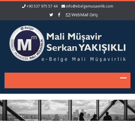
+90 537 975 57 44
info@ebelgemusavirlik.com
WebMail Giriş