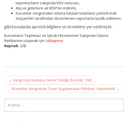
taşınmazların satışında KDV istisnası,
Alış ve giderlere ait KDV’nin indirimi,
Kurumlar vergisinden istisna tutulan tutarların yeminli mali
müşavirler tarafından düzenlenen raporlarla tasdik edilmesi,
gibi konularda ayrıntılı bilgilere ve örneklere yer verilmiştir.
Kurumların Taşınmaz ve İştirak Hisselerinin Satışında İstisna
Rehberine ulaşmak için
tıklayınız
Kaynak:
GİB
Post
←
Vergi Usul Kanunu Genel Tebliği (Sıra No: 592)
navigation
Kurumlar Vergisinde Oran Uygulamaları Rehberi Yayımlandı
→