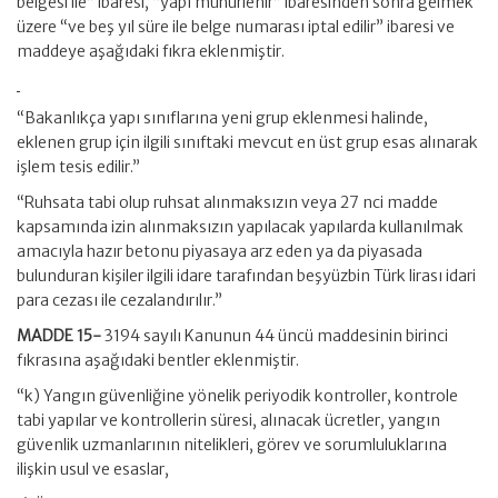
belgesi ile” ibaresi, “yapı mühürlenir” ibaresinden sonra gelmek
üzere “ve beş yıl süre ile belge numarası iptal edilir” ibaresi ve
maddeye aşağıdaki fıkra eklenmiştir.
“Bakanlıkça yapı sınıflarına yeni grup eklenmesi halinde,
eklenen grup için ilgili sınıftaki mevcut en üst grup esas alınarak
işlem tesis edilir.”
“Ruhsata tabi olup ruhsat alınmaksızın veya 27 nci madde
kapsamında izin alınmaksızın yapılacak yapılarda kullanılmak
amacıyla hazır betonu piyasaya arz eden ya da piyasada
bulunduran kişiler ilgili idare tarafından beşyüzbin Türk lirası idari
para cezası ile cezalandırılır.”
MADDE 15-
3194 sayılı Kanunun 44 üncü maddesinin birinci
fıkrasına aşağıdaki bentler eklenmiştir.
“k) Yangın güvenliğine yönelik periyodik kontroller, kontrole
tabi yapılar ve kontrollerin süresi, alınacak ücretler, yangın
güvenlik uzmanlarının nitelikleri, görev ve sorumluluklarına
ilişkin usul ve esaslar,