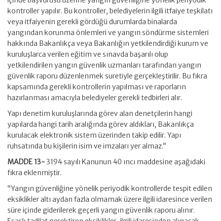
kontroller yapılır. Bu kontroller, belediyelerin ilgili itfaiye teşkilatı
veya itfaiyenin gerekli gördüğü durumlarda binalarda
yangından korunma önlemleri ve yangın söndürme sistemleri
hakkında Bakanlıkça veya Bakanlığın yetkilendirdiği kurum ve
kuruluşlarca verilen eğitim ve sınavda başarılı olup
yetkilendirilen yangın güvenlik uzmanları tarafından yangın
güvenlik raporu düzenlenmek suretiyle gerçekleştirilir. Bu fıkra
kapsamında gerekli kontrollerin yapılması ve raporların
hazırlanması amacıyla belediyeler gerekli tedbirleri alır.
Yapı denetim kuruluşlarında görev alan denetçilerin hangi
yapılarda hangi tarih aralığında görev aldıkları, Bakanlıkça
kurulacak elektronik sistem üzerinden takip edilir. Yapı
ruhsatında bu kişilerin isim ve imzaları yer almaz.”
MADDE 13-
3194 sayılı Kanunun 40 ıncı maddesine aşağıdaki
fıkra eklenmiştir.
“Yangın güvenliğine yönelik periyodik kontrollerde tespit edilen
eksiklikler altı aydan fazla olmamak üzere ilgili idaresince verilen
süre içinde giderilerek geçerli yangın güvenlik raporu alınır.
Esaslı tadilat gerektiren eksiklikler, ilgili idaresinden alınacak