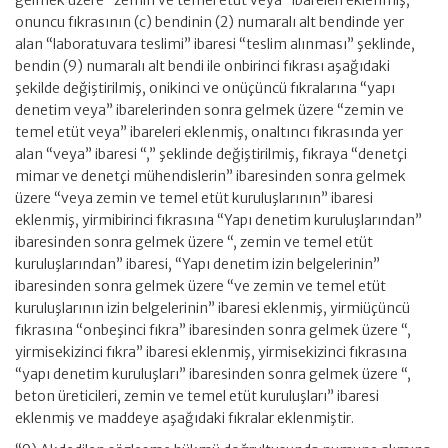
onuncu fıkrasının (c) bendinin (2) numaralı alt bendinde yer
alan “laboratuvara teslimi” ibaresi “teslim alınması” şeklinde,
bendin (9) numaralı alt bendi ile onbirinci fıkrası aşağıdaki
şekilde değiştirilmiş, onikinci ve onüçüncü fıkralarına “yapı
denetim veya” ibarelerinden sonra gelmek üzere “zemin ve
temel etüt veya” ibareleri eklenmiş, onaltıncı fıkrasında yer
alan “veya” ibaresi “,” şeklinde değiştirilmiş, fıkraya “denetçi
mimar ve denetçi mühendislerin” ibaresinden sonra gelmek
üzere “veya zemin ve temel etüt kuruluşlarının” ibaresi
eklenmiş, yirmibirinci fıkrasına “Yapı denetim kuruluşlarından”
ibaresinden sonra gelmek üzere “, zemin ve temel etüt
kuruluşlarından” ibaresi, “Yapı denetim izin belgelerinin”
ibaresinden sonra gelmek üzere “ve zemin ve temel etüt
kuruluşlarının izin belgelerinin” ibaresi eklenmiş, yirmiüçüncü
fıkrasına “onbeşinci fıkra” ibaresinden sonra gelmek üzere “,
yirmisekizinci fıkra” ibaresi eklenmiş, yirmisekizinci fıkrasına
“yapı denetim kuruluşları” ibaresinden sonra gelmek üzere “,
beton üreticileri, zemin ve temel etüt kuruluşları” ibaresi
eklenmiş ve maddeye aşağıdaki fıkralar eklenmiştir.