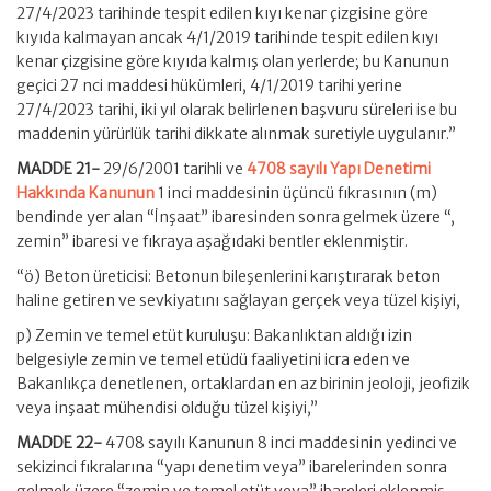
27/4/2023 tarihinde tespit edilen kıyı kenar çizgisine göre
kıyıda kalmayan ancak 4/1/2019 tarihinde tespit edilen kıyı
kenar çizgisine göre kıyıda kalmış olan yerlerde; bu Kanunun
geçici 27 nci maddesi hükümleri, 4/1/2019 tarihi yerine
27/4/2023 tarihi, iki yıl olarak belirlenen başvuru süreleri ise bu
maddenin yürürlük tarihi dikkate alınmak suretiyle uygulanır.”
MADDE 21-
29/6/2001 tarihli ve
4708 sayılı Yapı Denetimi
Hakkında Kanunun
1 inci maddesinin üçüncü fıkrasının (m)
bendinde yer alan “İnşaat” ibaresinden sonra gelmek üzere “,
zemin” ibaresi ve fıkraya aşağıdaki bentler eklenmiştir.
“ö) Beton üreticisi: Betonun bileşenlerini karıştırarak beton
haline getiren ve sevkiyatını sağlayan gerçek veya tüzel kişiyi,
p) Zemin ve temel etüt kuruluşu: Bakanlıktan aldığı izin
belgesiyle zemin ve temel etüdü faaliyetini icra eden ve
Bakanlıkça denetlenen, ortaklardan en az birinin jeoloji, jeofizik
veya inşaat mühendisi olduğu tüzel kişiyi,”
MADDE 22-
4708 sayılı Kanunun 8 inci maddesinin yedinci ve
sekizinci fıkralarına “yapı denetim veya” ibarelerinden sonra
gelmek üzere “zemin ve temel etüt veya” ibareleri eklenmiş,