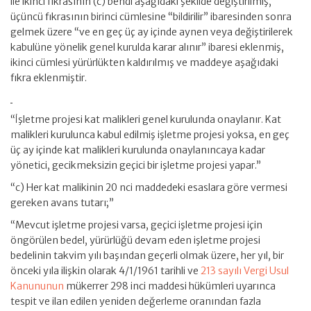
ile ikinci fıkrasının (c) bendi aşağıdaki şekilde değiştirilmiş,
üçüncü fıkrasının birinci cümlesine “bildirilir” ibaresinden sonra
gelmek üzere “ve en geç üç ay içinde aynen veya değiştirilerek
kabulüne yönelik genel kurulda karar alınır” ibaresi eklenmiş,
ikinci cümlesi yürürlükten kaldırılmış ve maddeye aşağıdaki
fıkra eklenmiştir.
“İşletme projesi kat malikleri genel kurulunda onaylanır. Kat
malikleri kurulunca kabul edilmiş işletme projesi yoksa, en geç
üç ay içinde kat malikleri kurulunda onaylanıncaya kadar
yönetici, gecikmeksizin geçici bir işletme projesi yapar.”
“c) Her kat malikinin 20 nci maddedeki esaslara göre vermesi
gereken avans tutarı;”
“Mevcut işletme projesi varsa, geçici işletme projesi için
öngörülen bedel, yürürlüğü devam eden işletme projesi
bedelinin takvim yılı başından geçerli olmak üzere, her yıl, bir
önceki yıla ilişkin olarak 4/1/1961 tarihli ve
213 sayılı Vergi Usul
Kanununun
mükerrer 298 inci maddesi hükümleri uyarınca
tespit ve ilan edilen yeniden değerleme oranından fazla