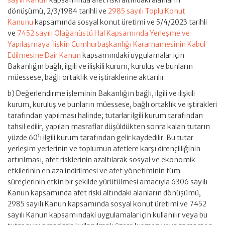
dönüşümü, 2/3/1984 tarihli ve
2985 sayılı Toplu Konut
Kanunu
kapsamında sosyal konut üretimi ve 5/4/2023 tarihli
ve
7452 sayılı Olağanüstü Hal Kapsamında Yerleşme ve
Yapılaşmaya İlişkin Cumhurbaşkanlığı Kararnamesinin Kabul
Edilmesine Dair Kanun
kapsamındaki uygulamalar için
Bakanlığın bağlı, ilgili ve ilişkili kurum, kuruluş ve bunların
müessese, bağlı ortaklık ve iştiraklerine aktarılır.
b) Değerlendirme işleminin Bakanlığın bağlı, ilgili ve ilişkili
kurum, kuruluş ve bunların müessese, bağlı ortaklık ve iştirakleri
tarafından yapılması halinde; tutarlar ilgili kurum tarafından
tahsil edilir, yapılan masraflar düşüldükten sonra kalan tutarın
yüzde 60’ı ilgili kurum tarafından gelir kaydedilir. Bu tutar
yerleşim yerlerinin ve toplumun afetlere karşı dirençliliğinin
artırılması, afet risklerinin azaltılarak sosyal ve ekonomik
etkilerinin en aza indirilmesi ve afet yönetiminin tüm
süreçlerinin etkin bir şekilde yürütülmesi amacıyla 6306 sayılı
Kanun kapsamında afet riski altındaki alanların dönüşümü,
2985 sayılı Kanun kapsamında sosyal konut üretimi ve 7452
sayılı Kanun kapsamındaki uygulamalar için kullanılır veya bu