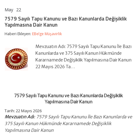
May
22
7579
yorumlar kapalı
Sayılı
7579 Sayılı Tapu Kanunu ve Bazı Kanunlarda Değişiklik
Tapu
Yapılmasına Dair Kanun
Kanunu
ve
Haberi Ekleyen:
EBelge Müşavirlik
Bazı
Kanunlarda
Değişiklik
Mevzuatın Adı: 7579 Sayılı Tapu Kanunu İle Bazı
Yapılmasına
Kanunlarda ve 375 Sayılı Kanun Hükmünde
Dair
Kararnamede Değişiklik Yapılmasına Dair Kanun
Kanun
22 Mayıs 2026 Ta…
için
7579 Sayılı Tapu Kanunu ve Bazı Kanunlarda Değişiklik
Yapılmasına Dair Kanun
Tarih:
22 Mayıs 2026
Mevzuatın Adı
: 7579 Sayılı Tapu Kanunu İle Bazı Kanunlarda ve
375 Sayılı Kanun Hükmünde Kararnamede Değişiklik
Yapılmasına Dair Kanun