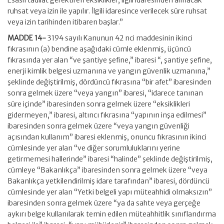
ruhsat veya izin ile yapılır. İlgili idaresince verilecek süre ruhsat
veya izin tarihinden itibaren başlar.”
MADDE 14-
3194 sayılı Kanunun 42 nci maddesinin ikinci
fıkrasının (a) bendine aşağıdaki cümle eklenmiş, üçüncü
fıkrasında yer alan “ve şantiye şefine,” ibaresi “, şantiye şefine,
enerji kimlik belgesi uzmanına ve yangın güvenlik uzmanına,”
şeklinde değiştirilmiş, dördüncü fıkrasına “bir afet” ibaresinden
sonra gelmek üzere “veya yangın” ibaresi, “idarece tanınan
süre içinde” ibaresinden sonra gelmek üzere “eksiklikleri
gidermeyen,” ibaresi, altıncı fıkrasına “yapının inşa edilmesi”
ibaresinden sonra gelmek üzere “veya yangın güvenliği
açısından kullanım” ibaresi eklenmiş, onuncu fıkrasının ikinci
cümlesinde yer alan “ve diğer sorumluluklarını yerine
getirmemesi hallerinde” ibaresi “halinde” şeklinde değiştirilmiş,
cümleye “Bakanlıkça” ibaresinden sonra gelmek üzere “veya
Bakanlıkça yetkilendirilmiş idare tarafından” ibaresi, dördüncü
cümlesinde yer alan “Yetki belgeli yapı müteahhidi olmaksızın”
ibaresinden sonra gelmek üzere “ya da sahte veya gerçeğe
aykırı belge kullanılarak temin edilen müteahhitlik sınıflandırma