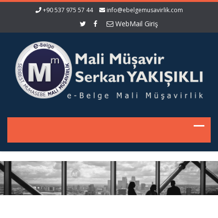
+90 537 975 57 44
info@ebelgemusavirlik.com
WebMail Giriş