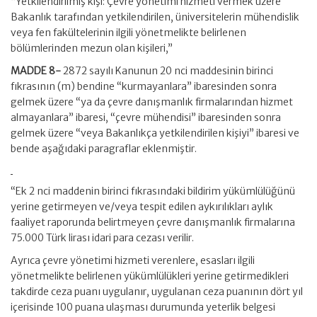
“Yetkilendirilmiş kişi: Çevre yönetimi hizmeti vermek üzere
Bakanlık tarafından yetkilendirilen, üniversitelerin mühendislik
veya fen fakültelerinin ilgili yönetmelikte belirlenen
bölümlerinden mezun olan kişileri,”
MADDE 8-
2872 sayılı Kanunun 20 nci maddesinin birinci
fıkrasının (m) bendine “kurmayanlara” ibaresinden sonra
gelmek üzere “ya da çevre danışmanlık firmalarından hizmet
almayanlara” ibaresi, “çevre mühendisi” ibaresinden sonra
gelmek üzere “veya Bakanlıkça yetkilendirilen kişiyi” ibaresi ve
bende aşağıdaki paragraflar eklenmiştir.
“Ek 2 nci maddenin birinci fıkrasındaki bildirim yükümlülüğünü
yerine getirmeyen ve/veya tespit edilen aykırılıkları aylık
faaliyet raporunda belirtmeyen çevre danışmanlık firmalarına
75.000 Türk lirası idari para cezası verilir.
Ayrıca çevre yönetimi hizmeti verenlere, esasları ilgili
yönetmelikte belirlenen yükümlülükleri yerine getirmedikleri
takdirde ceza puanı uygulanır, uygulanan ceza puanının dört yıl
içerisinde 100 puana ulaşması durumunda yeterlik belgesi