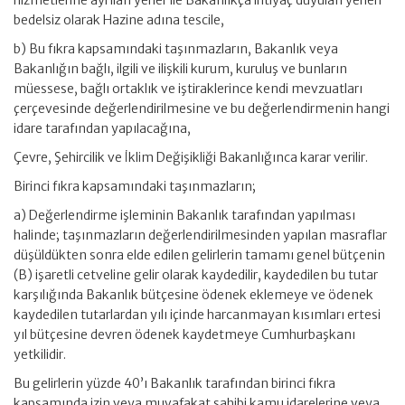
bedelsiz olarak Hazine adına tescile,
b) Bu fıkra kapsamındaki taşınmazların, Bakanlık veya
Bakanlığın bağlı, ilgili ve ilişkili kurum, kuruluş ve bunların
müessese, bağlı ortaklık ve iştiraklerince kendi mevzuatları
çerçevesinde değerlendirilmesine ve bu değerlendirmenin hangi
idare tarafından yapılacağına,
Çevre, Şehircilik ve İklim Değişikliği Bakanlığınca karar verilir.
Birinci fıkra kapsamındaki taşınmazların;
a) Değerlendirme işleminin Bakanlık tarafından yapılması
halinde; taşınmazların değerlendirilmesinden yapılan masraflar
düşüldükten sonra elde edilen gelirlerin tamamı genel bütçenin
(B) işaretli cetveline gelir olarak kaydedilir, kaydedilen bu tutar
karşılığında Bakanlık bütçesine ödenek eklemeye ve ödenek
kaydedilen tutarlardan yılı içinde harcanmayan kısımları ertesi
yıl bütçesine devren ödenek kaydetmeye Cumhurbaşkanı
yetkilidir.
Bu gelirlerin yüzde 40’ı Bakanlık tarafından birinci fıkra
kapsamında izin veya muvafakat sahibi kamu idarelerine veya