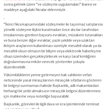
sonra gelmek üzere “ve sözleşme uygulamaları” ibaresi ve
maddeye aşağıdaki fıkralar eklenmiştir.
“İkinci fıkra kapsamındaki sözleşmeler ile taşınmaz satışlarına
yönelik sözleşme ilişkisi kurulmadan önce alıcılar tarafından
imzalanması gereken başvuru evrakları, müzakere tutanakları
ve buna benzer diğer evraklar; yazılı şekilde veya uzaktan
iletişim araçlarının kullanılması suretiyle mesafeli olarak ya da
mesafeli olsun olmasın bir bilişim veya elektronik haberleşme
cihazı üzerinden gerçekleştirilecek ve karşı taraf kimliğinin
doğrulanmasına imkân verecek yöntemler yoluyla
düzenlenebilir.
Yükümlülüklerini yerine getirmeyen hak sahibinin vefatı
neticesinde yasal mirasçılarının mirasçılık sıfatlarını gösteren
bir belgeyi sunmaması halinde Başkanlık, adli makamlardan
herhangi bir yetki almaksızın mirasçılık belgesi düzenlenmesi
için mahkeme veya noterliğe başvurabilir.
Başkanlık, görevleri ile ilgili dava ve icra işlemlerinde teminat