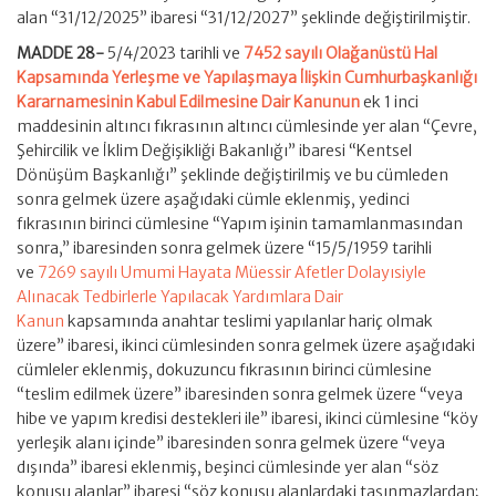
alan “31/12/2025” ibaresi “31/12/2027” şeklinde değiştirilmiştir.
MADDE 28-
5/4/2023 tarihli ve
7452 sayılı Olağanüstü Hal
Kapsamında Yerleşme ve Yapılaşmaya İlişkin Cumhurbaşkanlığı
Kararnamesinin Kabul Edilmesine Dair Kanunun
ek 1 inci
maddesinin altıncı fıkrasının altıncı cümlesinde yer alan “Çevre,
Şehircilik ve İklim Değişikliği Bakanlığı” ibaresi “Kentsel
Dönüşüm Başkanlığı” şeklinde değiştirilmiş ve bu cümleden
sonra gelmek üzere aşağıdaki cümle eklenmiş, yedinci
fıkrasının birinci cümlesine “Yapım işinin tamamlanmasından
sonra,” ibaresinden sonra gelmek üzere “15/5/1959 tarihli
ve
7269 sayılı Umumi Hayata Müessir Afetler Dolayısiyle
Alınacak Tedbirlerle Yapılacak Yardımlara Dair
Kanun
kapsamında anahtar teslimi yapılanlar hariç olmak
üzere” ibaresi, ikinci cümlesinden sonra gelmek üzere aşağıdaki
cümleler eklenmiş, dokuzuncu fıkrasının birinci cümlesine
“teslim edilmek üzere” ibaresinden sonra gelmek üzere “veya
hibe ve yapım kredisi destekleri ile” ibaresi, ikinci cümlesine “köy
yerleşik alanı içinde” ibaresinden sonra gelmek üzere “veya
dışında” ibaresi eklenmiş, beşinci cümlesinde yer alan “söz
konusu alanlar” ibaresi “söz konusu alanlardaki taşınmazlardan;