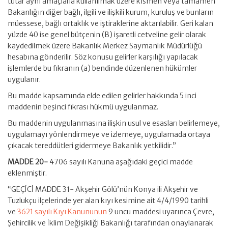
tutar aynı amaçlarla kullanılmak üzere kısmen veya tamamen
Bakanlığın diğer bağlı, ilgili ve ilişkili kurum, kuruluş ve bunların
müessese, bağlı ortaklık ve iştiraklerine aktarılabilir. Geri kalan
yüzde 40 ise genel bütçenin (B) işaretli cetveline gelir olarak
kaydedilmek üzere Bakanlık Merkez Saymanlık Müdürlüğü
hesabına gönderilir. Söz konusu gelirler karşılığı yapılacak
işlemlerde bu fıkranın (a) bendinde düzenlenen hükümler
uygulanır.
Bu madde kapsamında elde edilen gelirler hakkında 5 inci
maddenin beşinci fıkrası hükmü uygulanmaz.
Bu maddenin uygulanmasına ilişkin usul ve esasları belirlemeye,
uygulamayı yönlendirmeye ve izlemeye, uygulamada ortaya
çıkacak tereddütleri gidermeye Bakanlık yetkilidir.”
MADDE 20-
4706 sayılı Kanuna aşağıdaki geçici madde
eklenmiştir.
“GEÇİCİ MADDE 31- Akşehir Gölü’nün Konya ili Akşehir ve
Tuzlukçu ilçelerinde yer alan kıyı kesimine ait 4/4/1990 tarihli
ve
3621 sayılı Kıyı Kanununun
9 uncu maddesi uyarınca Çevre,
Şehircilik ve İklim Değişikliği Bakanlığı tarafından onaylanarak