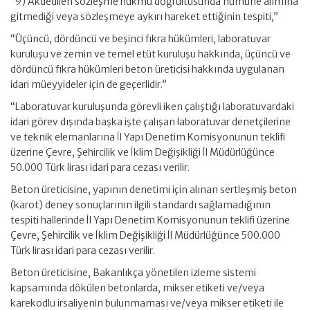
“9) Akdedilen sözleşme hükmü doğrultusunda numune alımına
gitmediği veya sözleşmeye aykırı hareket ettiğinin tespiti,”
“Üçüncü, dördüncü ve beşinci fıkra hükümleri, laboratuvar
kuruluşu ve zemin ve temel etüt kuruluşu hakkında, üçüncü ve
dördüncü fıkra hükümleri beton üreticisi hakkında uygulanan
idari müeyyideler için de geçerlidir.”
“Laboratuvar kuruluşunda görevli iken çalıştığı laboratuvardaki
idari görev dışında başka işte çalışan laboratuvar denetçilerine
ve teknik elemanlarına İl Yapı Denetim Komisyonunun teklifi
üzerine Çevre, Şehircilik ve İklim Değişikliği İl Müdürlüğünce
50.000 Türk lirası idari para cezası verilir.
Beton üreticisine, yapının denetimi için alınan sertleşmiş beton
(karot) deney sonuçlarının ilgili standardı sağlamadığının
tespiti hallerinde İl Yapı Denetim Komisyonunun teklifi üzerine
Çevre, Şehircilik ve İklim Değişikliği İl Müdürlüğünce 500.000
Türk lirası idari para cezası verilir.
Beton üreticisine, Bakanlıkça yönetilen izleme sistemi
kapsamında dökülen betonlarda, mikser etiketi ve/veya
karekodlu irsaliyenin bulunmaması ve/veya mikser etiketi ile