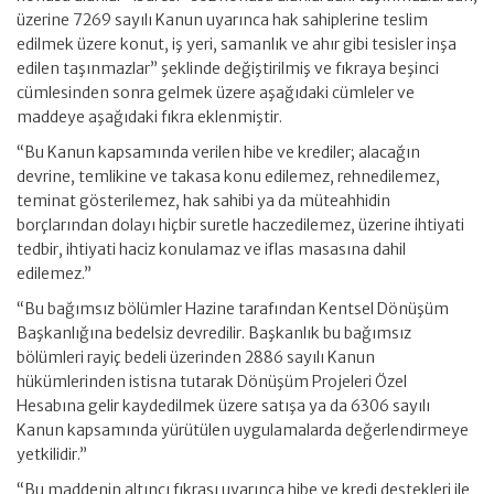
üzerine 7269 sayılı Kanun uyarınca hak sahiplerine teslim
edilmek üzere konut, iş yeri, samanlık ve ahır gibi tesisler inşa
edilen taşınmazlar” şeklinde değiştirilmiş ve fıkraya beşinci
cümlesinden sonra gelmek üzere aşağıdaki cümleler ve
maddeye aşağıdaki fıkra eklenmiştir.
“Bu Kanun kapsamında verilen hibe ve krediler; alacağın
devrine, temlikine ve takasa konu edilemez, rehnedilemez,
teminat gösterilemez, hak sahibi ya da müteahhidin
borçlarından dolayı hiçbir suretle haczedilemez, üzerine ihtiyati
tedbir, ihtiyati haciz konulamaz ve iflas masasına dahil
edilemez.”
“Bu bağımsız bölümler Hazine tarafından Kentsel Dönüşüm
Başkanlığına bedelsiz devredilir. Başkanlık bu bağımsız
bölümleri rayiç bedeli üzerinden 2886 sayılı Kanun
hükümlerinden istisna tutarak Dönüşüm Projeleri Özel
Hesabına gelir kaydedilmek üzere satışa ya da 6306 sayılı
Kanun kapsamında yürütülen uygulamalarda değerlendirmeye
yetkilidir.”
“Bu maddenin altıncı fıkrası uyarınca hibe ve kredi destekleri ile