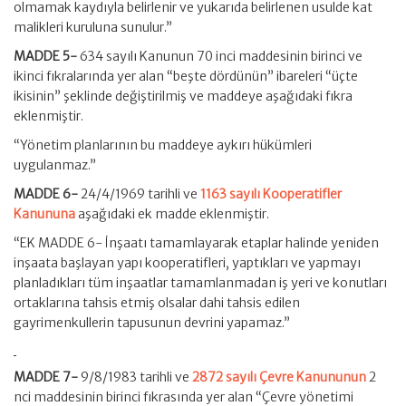
olmamak kaydıyla belirlenir ve yukarıda belirlenen usulde kat
malikleri kuruluna sunulur.”
MADDE 5-
634 sayılı Kanunun 70 inci maddesinin birinci ve
ikinci fıkralarında yer alan “beşte dördünün” ibareleri “üçte
ikisinin” şeklinde değiştirilmiş ve maddeye aşağıdaki fıkra
eklenmiştir.
“Yönetim planlarının bu maddeye aykırı hükümleri
uygulanmaz.”
MADDE 6-
24/4/1969 tarihli ve
1163 sayılı Kooperatifler
Kanununa
aşağıdaki ek madde eklenmiştir.
“EK MADDE 6- İnşaatı tamamlayarak etaplar halinde yeniden
inşaata başlayan yapı kooperatifleri, yaptıkları ve yapmayı
planladıkları tüm inşaatlar tamamlanmadan iş yeri ve konutları
ortaklarına tahsis etmiş olsalar dahi tahsis edilen
gayrimenkullerin tapusunun devrini yapamaz.”
MADDE 7-
9/8/1983 tarihli ve
2872 sayılı Çevre Kanununun
2
nci maddesinin birinci fıkrasında yer alan “Çevre yönetimi