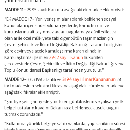
yatırmaktan muaftır.”
MADDE 11-
2985 sayılı Kanuna aşağıdaki ek madde eklenmiştir.
“EK MADDE 17- Yeni yerleşim alanı olarak belirlenen sosyal
konut alanı içerisinde bulunan yerlerde, kamu kurum ve
kuruluşlarına ait taşınmazlardan uygulamaya dâhil edilecek
olanlar ile özel mülkiyete tabi diğer bütün taşınmazlar için
Çevre, Şehircilik ve İklim Değişikliği Bakanlığı tarafından ilgisine
göre devir veya acele kamulaştırma kararı alınabilir.
Kamulaştırma işlemleri
2942 sayılı Kanun
hükümleri
çerçevesinde Çevre, Şehircilik ve İklim Değişikliği Bakanlığı veya
Toplu Konut İdaresi Başkanlığı tarafından yürütülür.”
MADDE 12-
3/5/1985 tarihli ve
3194 sayılı İmar Kanununun
28
inci maddesinin sekizinci fıkrasına aşağıdaki cümle ve maddeye
aşağıdaki fıkralar eklenmiştir.
“Şantiye şefi, şantiyede yürütülen günlük işlerin ve çalışan yetki
belgeli ustaların kaydını Bakanlıkça belirlenecek usule uygun
tutmak zorundadır.”
“Kullanıma yönelik belgeye sahip yapılarda, yapı sahibinin süresi
içinde başvurusu üzerine yangın güvenliğine yönelik periyodik