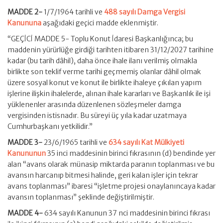
MADDE 2-
1/7/1964 tarihli ve
488 sayılı Damga Vergisi
Kanununa
aşağıdaki geçici madde eklenmiştir.
“GEÇİCİ MADDE 5- Toplu Konut İdaresi Başkanlığınca; bu
maddenin yürürlüğe girdiği tarihten itibaren 31/12/2027 tarihine
kadar (bu tarih dâhil), daha önce ihale ilanı verilmiş olmakla
birlikte son teklif verme tarihi geçmemiş olanlar dâhil olmak
üzere sosyal konut ve konut ile birlikte ihaleye çıkılan yapım
işlerine ilişkin ihalelerde, alınan ihale kararları ve Başkanlık ile işi
yüklenenler arasında düzenlenen sözleşmeler damga
vergisinden istisnadır. Bu süreyi üç yıla kadar uzatmaya
Cumhurbaşkanı yetkilidir.”
MADDE 3-
23/6/1965 tarihli ve
634 sayılı Kat Mülkiyeti
Kanununun
35 inci maddesinin birinci fıkrasının (d) bendinde yer
alan “avans olarak münasip miktarda paranın toplanması ve bu
avansın harcanıp bitmesi halinde, geri kalan işler için tekrar
avans toplanması” ibaresi “işletme projesi onaylanıncaya kadar
avansın toplanması” şeklinde değiştirilmiştir.
MADDE 4-
634 sayılı Kanunun 37 nci maddesinin birinci fıkrası