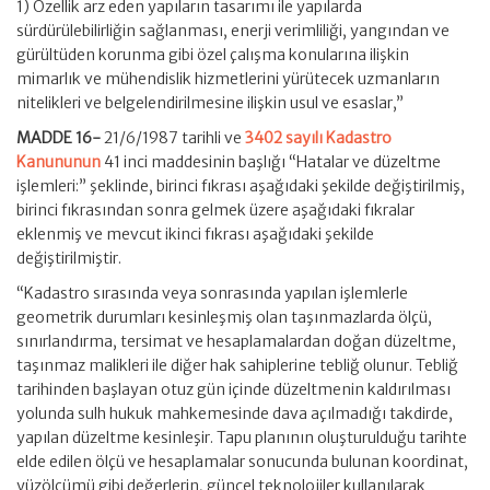
1) Özellik arz eden yapıların tasarımı ile yapılarda
sürdürülebilirliğin sağlanması, enerji verimliliği, yangından ve
gürültüden korunma gibi özel çalışma konularına ilişkin
mimarlık ve mühendislik hizmetlerini yürütecek uzmanların
nitelikleri ve belgelendirilmesine ilişkin usul ve esaslar,”
MADDE 16-
21/6/1987 tarihli ve
3402 sayılı Kadastro
Kanununun
41 inci maddesinin başlığı “Hatalar ve düzeltme
işlemleri:” şeklinde, birinci fıkrası aşağıdaki şekilde değiştirilmiş,
birinci fıkrasından sonra gelmek üzere aşağıdaki fıkralar
eklenmiş ve mevcut ikinci fıkrası aşağıdaki şekilde
değiştirilmiştir.
“Kadastro sırasında veya sonrasında yapılan işlemlerle
geometrik durumları kesinleşmiş olan taşınmazlarda ölçü,
sınırlandırma, tersimat ve hesaplamalardan doğan düzeltme,
taşınmaz malikleri ile diğer hak sahiplerine tebliğ olunur. Tebliğ
tarihinden başlayan otuz gün içinde düzeltmenin kaldırılması
yolunda sulh hukuk mahkemesinde dava açılmadığı takdirde,
yapılan düzeltme kesinleşir. Tapu planının oluşturulduğu tarihte
elde edilen ölçü ve hesaplamalar sonucunda bulunan koordinat,
yüzölçümü gibi değerlerin, güncel teknolojiler kullanılarak