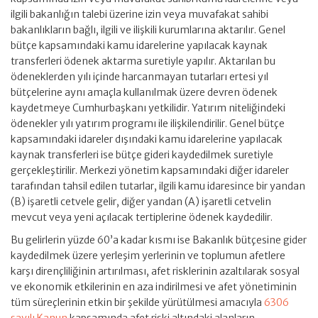
ilgili bakanlığın talebi üzerine izin veya muvafakat sahibi
bakanlıkların bağlı, ilgili ve ilişkili kurumlarına aktarılır. Genel
bütçe kapsamındaki kamu idarelerine yapılacak kaynak
transferleri ödenek aktarma suretiyle yapılır. Aktarılan bu
ödeneklerden yılı içinde harcanmayan tutarları ertesi yıl
bütçelerine aynı amaçla kullanılmak üzere devren ödenek
kaydetmeye Cumhurbaşkanı yetkilidir. Yatırım niteliğindeki
ödenekler yılı yatırım programı ile ilişkilendirilir. Genel bütçe
kapsamındaki idareler dışındaki kamu idarelerine yapılacak
kaynak transferleri ise bütçe gideri kaydedilmek suretiyle
gerçekleştirilir. Merkezi yönetim kapsamındaki diğer idareler
tarafından tahsil edilen tutarlar, ilgili kamu idaresince bir yandan
(B) işaretli cetvele gelir, diğer yandan (A) işaretli cetvelin
mevcut veya yeni açılacak tertiplerine ödenek kaydedilir.
Bu gelirlerin yüzde 60’a kadar kısmı ise Bakanlık bütçesine gider
kaydedilmek üzere yerleşim yerlerinin ve toplumun afetlere
karşı dirençliliğinin artırılması, afet risklerinin azaltılarak sosyal
ve ekonomik etkilerinin en aza indirilmesi ve afet yönetiminin
tüm süreçlerinin etkin bir şekilde yürütülmesi amacıyla
6306
sayılı Kanun
kapsamında afet riski altındaki alanların