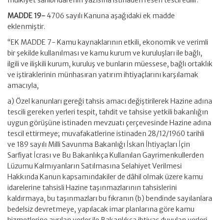
MADDE 19-
4706 sayılı Kanuna aşağıdaki ek madde
eklenmiştir.
“EK MADDE 7- Kamu kaynaklarının etkili, ekonomik ve verimli
bir şekilde kullanılması ve kamu kurum ve kuruluşları ile bağlı,
ilgili ve ilişkili kurum, kuruluş ve bunların müessese, bağlı ortaklık
ve iştiraklerinin münhasıran yatırım ihtiyaçlarını karşılamak
amacıyla,
a) Özel kanunları gereği tahsis amacı değiştirilerek Hazine adına
tescili gereken yerleri tespit, tahdit ve tahsise yetkili bakanlığın
uygun görüşüne istinaden mevzuatı çerçevesinde Hazine adına
tescil ettirmeye; muvafakatlerine istinaden 28/12/1960 tarihli
ve 189 sayılı Milli Savunma Bakanlığı İskan İhtiyaçları İçin
Sarfiyat İcrası ve Bu Bakanlıkça Kullanılan Gayrimenkullerden
Lüzumu Kalmıyanların Satılmasına Selahiyet Verilmesi
Hakkında Kanun kapsamındakiler de dâhil olmak üzere kamu
idarelerine tahsisli Hazine taşınmazlarının tahsislerini
kaldırmaya, bu taşınmazları bu fıkranın (b) bendinde sayılanlara
bedelsiz devretmeye, yapılacak imar planlarına göre kamu
hizmetlerine ayrılan yerler ile Bakanlıkça ihtiyaç duyulan yerleri