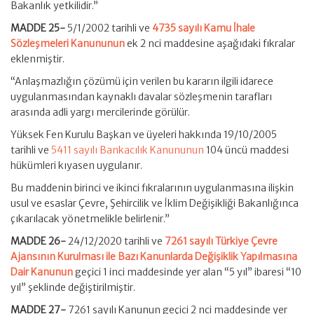
Bakanlık yetkilidir.”
MADDE 25-
5/1/2002 tarihli ve
4735 sayılı Kamu İhale
Sözleşmeleri Kanununun
ek 2 nci maddesine aşağıdaki fıkralar
eklenmiştir.
“Anlaşmazlığın çözümü için verilen bu kararın ilgili idarece
uygulanmasından kaynaklı davalar sözleşmenin tarafları
arasında adli yargı mercilerinde görülür.
Yüksek Fen Kurulu Başkan ve üyeleri hakkında 19/10/2005
tarihli ve
5411 sayılı Bankacılık Kanununun
104 üncü maddesi
hükümleri kıyasen uygulanır.
Bu maddenin birinci ve ikinci fıkralarının uygulanmasına ilişkin
usul ve esaslar Çevre, Şehircilik ve İklim Değişikliği Bakanlığınca
çıkarılacak yönetmelikle belirlenir.”
MADDE 26-
24/12/2020 tarihli ve
7261 sayılı Türkiye Çevre
Ajansının Kurulması ile Bazı Kanunlarda Değişiklik Yapılmasına
Dair Kanunun
geçici 1 inci maddesinde yer alan “5 yıl” ibaresi “10
yıl” şeklinde değiştirilmiştir.
MADDE 27-
7261 sayılı Kanunun geçici 2 nci maddesinde yer