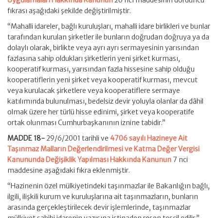
fıkrası aşağıdaki şekilde değiştirilmiştir.
“Mahalli idareler, bağlı kuruluşları, mahalli idare birlikleri ve bunlar
tarafından kurulan şirketler ile bunların doğrudan doğruya ya da
dolaylı olarak, birlikte veya ayrı ayrı sermayesinin yarısından
fazlasına sahip oldukları şirketlerin yeni şirket kurması,
kooperatif kurması, yarısından fazla hissesine sahip olduğu
kooperatiflerin yeni şirket veya kooperatif kurması, mevcut
veya kurulacak şirketlere veya kooperatiflere sermaye
katılımında bulunulması, bedelsiz devir yoluyla olanlar da dâhil
olmak üzere her türlü hisse edinimi, şirket veya kooperatife
ortak olunması Cumhurbaşkanının iznine tabidir.”
MADDE 18-
29/6/2001 tarihli ve
4706 sayılı Hazineye Ait
Taşınmaz Malların Değerlendirilmesi ve Katma Değer Vergisi
Kanununda Değişiklik Yapılması Hakkında Kanunun
7 nci
maddesine aşağıdaki fıkra eklenmiştir.
“Hazinenin özel mülkiyetindeki taşınmazlar ile Bakanlığın bağlı,
ilgili, ilişkili kurum ve kuruluşlarına ait taşınmazların, bunların
arasında gerçekleştirilecek devir işlemlerinde, taşınmazlar
mülkiyet sahibi idarenin yazısına istinaden resen tescil edilir.”