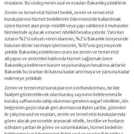
imzalanır. Bu sözleşmenin usul ve esasları Bakanlıkça belirlenir.
Zemin ve temel etüt hizmet bedeli, zemin ve temel etüt
kuruluşlarının hizmet bedellerinin ödenmesinde kullanılmak
üzere hizmet alan proje müellifi veya yapı sahibince il muhasebe
birimlerinde açılacak emanet nitelikli hesaba yatırılır. Yatırılan
tutarın %2’si ruhsatı veren idarenin, %2’si Bakanlık bünyesinde
bulunan döner sermaye işletmesinin, %10’unu geçmeyecek
şekilde Bakanlıkça belirlenen oranı ise zemin ve temel etüt
altyapısı ve sistemleri hakkında hizmet sağlamak üzere
Bakanlıkça belirlenen kurum veya kuruluşun hesabına aktarılır.
Bakanlık bu oranları iki katına kadar artırmaya ve yarısına kadar
indirmeye yetkilidir.
Zemin ve temel etüt kuruluşlarının sınıflandırılması, bir ilde
faaliyet gösterebilecek olan kuruluş sayısının belirlenmesi ile
kuruluş safhasında sahip olunması gereken asgarî nitelikler, izin
belgesinin geçici olarak geri alınmasına ilişkin şartlar, görevleri
ile çalışma usul ve esasları, zemin ve temel etüt kuruluşlarında
görev alacak personelde aranacak nitelik, tecrübe ve bunların
istihdam şartları ile görev ve sorumlulukları, hizmet bedelinin
belirlenmesi ve ödenmesine ilişkin usul ve esaslar Bakanlıkça