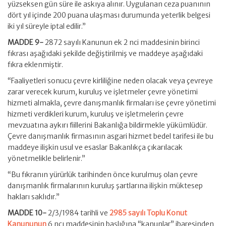
yüzseksen gün süre ile askıya alınır. Uygulanan ceza puanının
dört yıl içinde 200 puana ulaşması durumunda yeterlik belgesi
iki yıl süreyle iptal edilir.”
MADDE 9-
2872 sayılı Kanunun ek 2 nci maddesinin birinci
fıkrası aşağıdaki şekilde değiştirilmiş ve maddeye aşağıdaki
fıkra eklenmiştir.
“Faaliyetleri sonucu çevre kirliliğine neden olacak veya çevreye
zarar verecek kurum, kuruluş ve işletmeler çevre yönetimi
hizmeti almakla, çevre danışmanlık firmaları ise çevre yönetimi
hizmeti verdikleri kurum, kuruluş ve işletmelerin çevre
mevzuatına aykırı fiillerini Bakanlığa bildirmekle yükümlüdür.
Çevre danışmanlık firmasının asgari hizmet bedel tarifesi ile bu
maddeye ilişkin usul ve esaslar Bakanlıkça çıkarılacak
yönetmelikle belirlenir.”
“Bu fıkranın yürürlük tarihinden önce kurulmuş olan çevre
danışmanlık firmalarının kuruluş şartlarına ilişkin müktesep
hakları saklıdır.”
MADDE 10-
2/3/1984 tarihli ve
2985 sayılı Toplu Konut
Kanununun
6 ncı maddesinin başlığına “kanunlar” ibaresinden