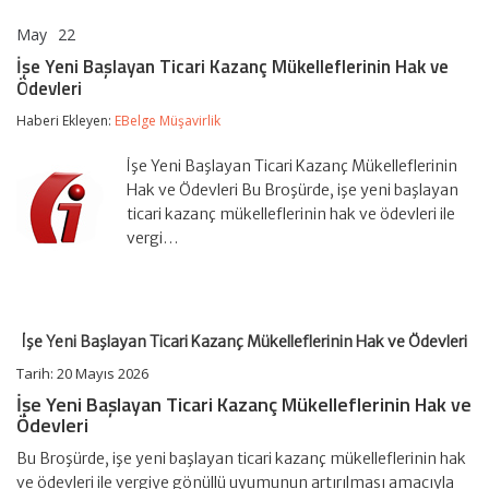
May
22
İşe
yorumlar kapalı
Yeni
İşe Yeni Başlayan Ticari Kazanç Mükelleflerinin Hak ve
Başlayan
Ödevleri
Ticari
Kazanç
Haberi Ekleyen:
EBelge Müşavirlik
Mükelleflerinin
Hak
ve
İşe Yeni Başlayan Ticari Kazanç Mükelleflerinin
Ödevleri
Hak ve Ödevleri Bu Broşürde, işe yeni başlayan
için
ticari kazanç mükelleflerinin hak ve ödevleri ile
vergi…
İşe Yeni Başlayan Ticari Kazanç Mükelleflerinin Hak ve Ödevleri
Tarih:
20 Mayıs 2026
İşe Yeni Başlayan Ticari Kazanç Mükelleflerinin Hak ve
Ödevleri
Bu Broşürde, işe yeni başlayan ticari kazanç mükelleflerinin hak
ve ödevleri ile vergiye gönüllü uyumunun artırılması amacıyla