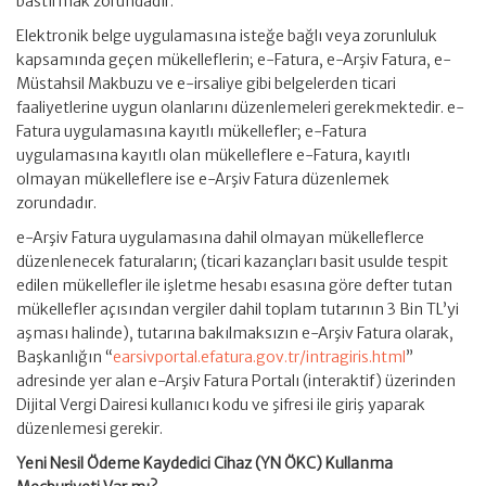
bastırmak zorundadır.
Elektronik belge uygulamasına isteğe bağlı veya zorunluluk
kapsamında geçen mükelleflerin; e-Fatura, e-Arşiv Fatura, e-
Müstahsil Makbuzu ve e-irsaliye gibi belgelerden ticari
faaliyetlerine uygun olanlarını düzenlemeleri gerekmektedir. e-
Fatura uygulamasına kayıtlı mükellefler; e-Fatura
uygulamasına kayıtlı olan mükelleflere e-Fatura, kayıtlı
olmayan mükelleflere ise e-Arşiv Fatura düzenlemek
zorundadır.
e-Arşiv Fatura uygulamasına dahil olmayan mükelleflerce
düzenlenecek faturaların; (ticari kazançları basit usulde tespit
edilen mükellefler ile işletme hesabı esasına göre defter tutan
mükellefler açısından vergiler dahil toplam tutarının 3 Bin TL’yi
aşması halinde), tutarına bakılmaksızın e-Arşiv Fatura olarak,
Başkanlığın “
earsivportal.efatura.gov.tr/intragiris.html
”
adresinde yer alan e-Arşiv Fatura Portalı (interaktif) üzerinden
Dijital Vergi Dairesi kullanıcı kodu ve şifresi ile giriş yaparak
düzenlemesi gerekir.
Yeni Nesil Ödeme Kaydedici Cihaz (YN ÖKC) Kullanma