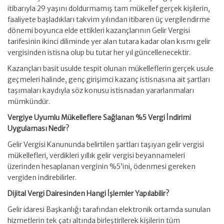
itibarıyla 29 yaşını doldurmamış tam mükellef gerçek kişilerin,
faaliyete başladıkları takvim yılından itibaren üç vergilendirme
dönemi boyunca elde ettikleri kazançlarının Gelir Vergisi
tarifesinin ikinci diliminde yer alan tutara kadar olan kısmı gelir
vergisinden istisna olup bu tutar her yıl güncellenecektir.
Kazançları basit usulde tespit olunan mükelleflerin gerçek usule
geçmeleri halinde, genç girişimci kazanç istisnasına ait şartları
taşımaları kaydıyla söz konusu istisnadan yararlanmaları
mümkündür.
Vergiye Uyumlu Mükelleflere Sağlanan %5 Vergi İndirimi
Uygulaması Nedir?
Gelir Vergisi Kanununda belirtilen şartları taşıyan gelir vergisi
mükellefleri, verdikleri yıllık gelir vergisi beyannameleri
üzerinden hesaplanan verginin %5’ini, ödenmesi gereken
vergiden indirebilirler.
Dijital Vergi Dairesinden Hangi İşlemler Yapılabilir?
Gelir idaresi Başkanlığı tarafından elektronik ortamda sunulan
hizmetlerin tek çatı altında birleştirilerek kişilerin tüm