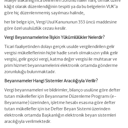
Maliye Bakanlığınca belirlenen zorunlu haller hariç olmak üzere
kâğıt olarak düzenlendiğinin tespiti ya da bu belgelerin VUK’a
göre hiç düzenlenmemiş sayılması halinde,
her bir belge için, Vergi Usul Kanununun 353 üncü maddesine
göre özel usulsüzlük cezası kesilir.
Vergi Beyannamelerine İlişkin Yükümlülükler Nelerdir?
Ticari faaliyetinden dolayı gerçek usulde vergilendirilen gelir
vergisi mükelleflerinin hiçbir hadle sınırlı olmaksızın yıllık gelir
vergisi, gelir geçici vergi, katma değer vergisi ile muhtasar ve
prim hizmet beyannamelerini elektronik ortamda gönderme
zorunluluğu bulunmaktadır.
Beyannameler Hangi Sistemler Aracılığıyla Verilir?
Vergi beyannameleri ve bildirimler, bilanço usulüne göre defter
tutan mükellefler için Beyanname Düzenleme Programı (e-
Beyanname) üzerinden, işletme hesabı esasına göre defter
tutan mükellefler için ise Defter Beyan Sistemi üzerinden
elektronik ortamda Başkanlığın elektronik beyan sistemleri
aracılığıyla verilmektedir.