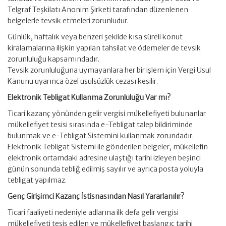
Telgraf Teşkilatı Anonim Şirketi tarafından düzenlenen
belgelerle tevsik etmeleri zorunludur.
Günlük, haftalık veya benzeri şekilde kısa süreli konut
kiralamalarına ilişkin yapılan tahsilat ve ödemeler de tevsik
zorunluluğu kapsamındadır.
Tevsik zorunluluğuna uymayanlara her bir işlem için Vergi Usul
Kanunu uyarınca özel usulsüzlük cezası kesilir.
Elektronik Tebligat Kullanma Zorunluluğu Var mı?
Ticari kazanç yönünden gelir vergisi mükellefiyeti bulunanlar
mükellefiyet tesisi sırasında e-Tebligat talep bildiriminde
bulunmak ve e-Tebligat Sistemini kullanmak zorundadır.
Elektronik Tebligat Sistemi ile gönderilen belgeler, mükellefin
elektronik ortamdaki adresine ulaştığı tarihi izleyen beşinci
günün sonunda tebliğ edilmiş sayılır ve ayrıca posta yoluyla
tebligat yapılmaz.
Genç Girişimci Kazanç İstisnasından Nasıl Yararlanılır?
Ticari faaliyeti nedeniyle adlarına ilk defa gelir vergisi
mükellefiyeti tesis edilen ve mükellefiyet başlangıç tarihi