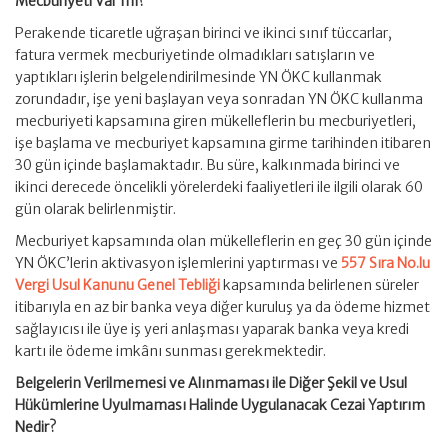
Mecburiyeti Var mı?
Perakende ticaretle uğraşan birinci ve ikinci sınıf tüccarlar,
fatura vermek mecburiyetinde olmadıkları satışların ve
yaptıkları işlerin belgelendirilmesinde YN ÖKC kullanmak
zorundadır, işe yeni başlayan veya sonradan YN ÖKC kullanma
mecburiyeti kapsamına giren mükelleflerin bu mecburiyetleri,
işe başlama ve mecburiyet kapsamına girme tarihinden itibaren
30 gün içinde başlamaktadır. Bu süre, kalkınmada birinci ve
ikinci derecede öncelikli yörelerdeki faaliyetleri ile ilgili olarak 60
gün olarak belirlenmiştir.
Mecburiyet kapsamında olan mükelleflerin en geç 30 gün içinde
YN ÖKC’lerin aktivasyon işlemlerini yaptırması ve
557 Sıra No.lu
Vergi Usul Kanunu Genel Tebliği
kapsamında belirlenen süreler
itibarıyla en az bir banka veya diğer kuruluş ya da ödeme hizmet
sağlayıcısı ile üye iş yeri anlaşması yaparak banka veya kredi
kartı ile ödeme imkânı sunması gerekmektedir.
Belgelerin Verilmemesi ve Alınmaması ile Diğer Şekil ve Usul
Hükümlerine Uyulmaması Halinde Uygulanacak Cezai Yaptırım
Nedir?