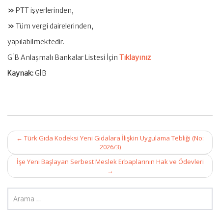
»
PTT işyerlerinden,
»
Tüm vergi dairelerinden,
yapılabilmektedir.
GİB Anlaşmalı Bankalar Listesi İçin
Tıklayınız
Kaynak:
GİB
Post
←
Türk Gıda Kodeksi Yeni Gıdalara İlişkin Uygulama Tebliği (No:
navigation
2026/3)
İşe Yeni Başlayan Serbest Meslek Erbaplarının Hak ve Ödevleri
→