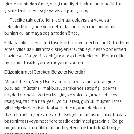
girme tarihinden önce; vergi muafiyeti kalkanlar, muaflıktan
çıkma tarihinden başlayarak on gün içinde,
— Tasdike tabi defterlerin dolması dolayısıyla veya sair
sebeplerle yıl içinde yeni defter kullanmaya mecbur olanlar
bunları kullanmaya başlamadan önce,
kullanacakları defterleri tasdik ettirmeye mecburdur. Defterlerini
ertesi yılda da kullanmak isteyenler Ocak ayı, hesap dönemleri
Hazine ve Maliye Bakanlığınca tespit edilenler bu dönemin ilk
ayı içinde tasdiki yeniletmeye mecburdur.
Düzenlenmesi Gereken Belgeler Nelerdir?
Mükelleflerin, Vergi Usul Kanununda yer alan fatura, gider
pusulası, müstahsil makbuzu, perakende satış fişi, ödeme
kaydedici cihazla verilen fiş, giriş ve yolcu taşıma bileti, sevk
irsaliyesi, taşıma irsaliyesi, yolcu listesi, günlük müşteri listesi
gibi belgelerden ticari faaliyetlerine uygun olanlarını
düzenlemeleri gerekmektedir. Belgelerin anlaşmalı matbaalara
bastırılması veya noterlere tasdik ettirilmesi gerekir. e-Belge
uygulamalarına dâhil olanlar da yeterli miktarda kağıt belge