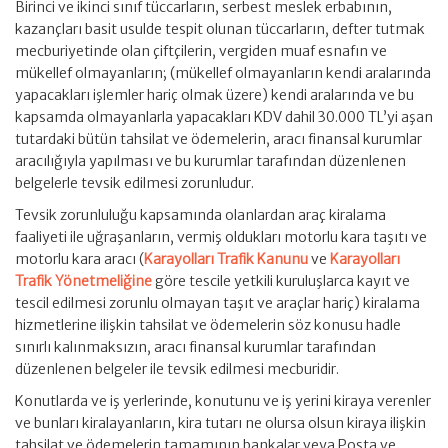
Birinci ve ikinci sınıf tüccarların, serbest meslek erbabının,
kazançları basit usulde tespit olunan tüccarların, defter tutmak
mecburiyetinde olan çiftçilerin, vergiden muaf esnafın ve
mükellef olmayanların; (mükellef olmayanların kendi aralarında
yapacakları işlemler hariç olmak üzere) kendi aralarında ve bu
kapsamda olmayanlarla yapacakları KDV dahil 30.000 TL’yi aşan
tutardaki bütün tahsilat ve ödemelerin, aracı finansal kurumlar
aracılığıyla yapılması ve bu kurumlar tarafından düzenlenen
belgelerle tevsik edilmesi zorunludur.
Tevsik zorunluluğu kapsamında olanlardan araç kiralama
faaliyeti ile uğraşanların, vermiş oldukları motorlu kara taşıtı ve
motorlu kara aracı (
Karayolları Trafik Kanunu
ve
Karayolları
Trafik Yönetmeliğine
göre tescile yetkili kuruluşlarca kayıt ve
tescil edilmesi zorunlu olmayan taşıt ve araçlar hariç) kiralama
hizmetlerine ilişkin tahsilat ve ödemelerin söz konusu hadle
sınırlı kalınmaksızın, aracı finansal kurumlar tarafından
düzenlenen belgeler ile tevsik edilmesi mecburidir.
Konutlarda ve iş yerlerinde, konutunu ve iş yerini kiraya verenler
ve bunları kiralayanların, kira tutarı ne olursa olsun kiraya ilişkin
tahsilat ve ödemelerin tamamının bankalar veya Posta ve