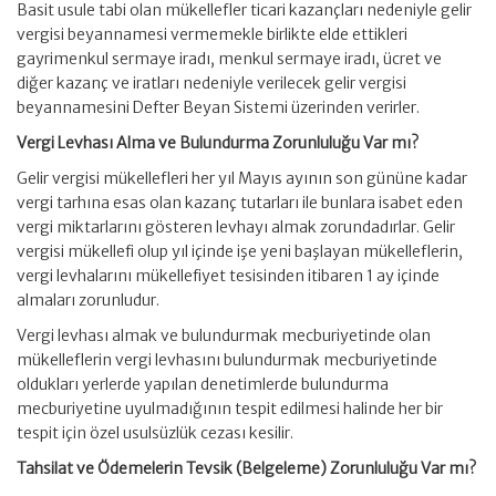
Basit usule tabi olan mükellefler ticari kazançları nedeniyle gelir
vergisi beyannamesi vermemekle birlikte elde ettikleri
gayrimenkul sermaye iradı, menkul sermaye iradı, ücret ve
diğer kazanç ve iratları nedeniyle verilecek gelir vergisi
beyannamesini Defter Beyan Sistemi üzerinden verirler.
Vergi Levhası Alma ve Bulundurma Zorunluluğu Var mı?
Gelir vergisi mükellefleri her yıl Mayıs ayının son gününe kadar
vergi tarhına esas olan kazanç tutarları ile bunlara isabet eden
vergi miktarlarını gösteren levhayı almak zorundadırlar. Gelir
vergisi mükellefi olup yıl içinde işe yeni başlayan mükelleflerin,
vergi levhalarını mükellefiyet tesisinden itibaren 1 ay içinde
almaları zorunludur.
Vergi levhası almak ve bulundurmak mecburiyetinde olan
mükelleflerin vergi levhasını bulundurmak mecburiyetinde
oldukları yerlerde yapılan denetimlerde bulundurma
mecburiyetine uyulmadığının tespit edilmesi halinde her bir
tespit için özel usulsüzlük cezası kesilir.
Tahsilat ve Ödemelerin Tevsik (Belgeleme) Zorunluluğu Var mı?