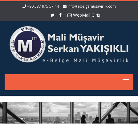
+90 537 975 57 44
info@ebelgemusavirlik.com
WebMail Giriş