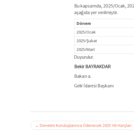
Bu kapsamda, 2025/Ocak, 2025/Ş
aşağıda yer verilmiştir.
Dönem
2025/Ocak
2025/Şubat
2025/Mart
Duyurulur.
Bekir BAYRAKDAR
Bakan a.
Gelir İdaresi Başkanı
Post
←
Denetim Kuruluşlarınca Ödenecek 2025 Yılı Harçları
navigation