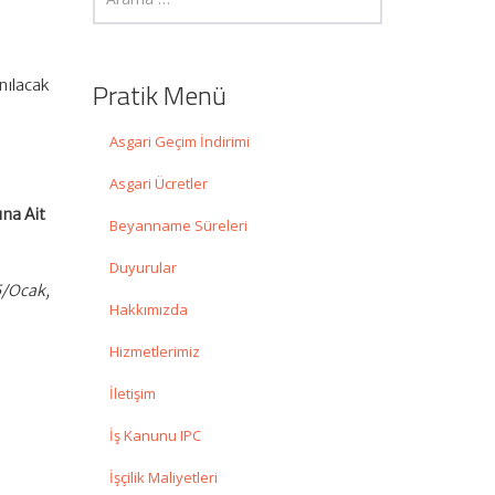
anılacak
Pratik Menü
Asgari Geçim İndirimi
Asgari Ücretler
ına Ait
Beyanname Süreleri
Duyurular
5/Ocak,
Hakkımızda
Hizmetlerimiz
İletişim
İş Kanunu IPC
İşçilik Maliyetleri