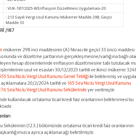
: VUK-187/2025-8/Enflasyon Düzeltmesi Uygulaması-20
: 213 Sayılı Vergi Usul Kanunu Mükerrer Madde 298, Geçici
Madde 33
Rİ /187
un
mükerrer 298 inci maddesinin (A) fıkrası ile geçici 33 üncü maddesi
onunda ve düzeltme şartlarının gerçekleşmesine/varlığına bağlı ola
 izleyen hesap dönemlerinde enflasyon düzeltmesine tabi tutulacak ma
işlemlerinin usul ve esasları 30/12/2023 tarihli ve ikinci mükerrer 3241
555 Sıra No.lu Vergi Usul Kanunu Genel Tebliği
ile belirlenmiş ve uygu
li açıklamalara 20/2/2024 tarihli ve
165 Sıra No.lu Vergi Usul Kanunu
176 Sıra No.lu Vergi Usul Kanunu Sirkülerinde
yer verilmiştir.
e kullanılacak ortalama ticari kredi faiz oranlarının belirlenmesi bu
ktadır.
anları
u Sirkülerinin (12.3.) bölümünde ortalama ticari kredi faiz oranlarının
aşkanlığımızca ayrıca açıklanacağı belirtilmiştir.