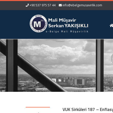
+90 537 975 57 44
info@ebelgemusavirlik.com
VUK Sirküleri 187 – Enfla