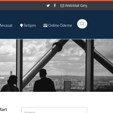
WebMail Giriş
Mevzuat
İletişim
Online Ödeme
Mart