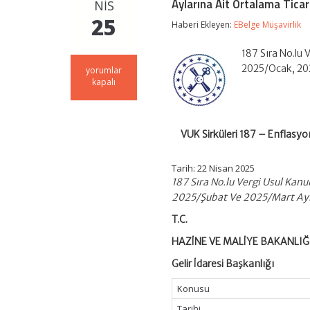
Aylarına Ait Ortalama Ticari
NIS
25
Haberi Ekleyen:
EBelge Müşavirlik
187 Sıra No.lu 
2025/Ocak, 20
VUK
yorumlar
Sirküleri
kapalı
187
–
Enflasyon
Düzeltmesi
VUK Sirküleri 187 – Enflasy
İşlemlerinde
Kullanılacak
2025/Ocak-
Tarih: 22 Nisan 2025
Şubat-
187 Sıra No.lu Vergi Usul Kan
Mart
2025/Şubat Ve 2025/Mart Aylar
Aylarına
Ait
T.C.
Ortalama
Ticari
HAZİNE VE MALİYE BAKANLIĞ
Kredi
Faiz
Gelir İdaresi Başkanlığı
Oranları
için
Konusu
Tarihi