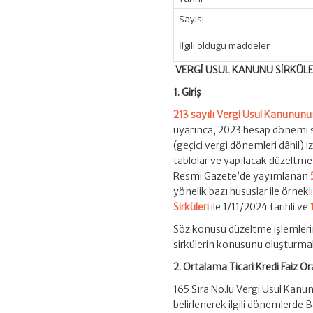
Sayısı
İlgili olduğu maddeler
VERGİ USUL KANUNU SİRKÜLE
1. Giriş
213 sayılı Vergi Usul Kanunun
uyarınca, 2023 hesap dönemi s
(geçici vergi dönemleri dâhil)
tablolar ve yapılacak düzeltme 
Resmi Gazete’de yayımlanan
yönelik bazı hususlar ile örnek
Sirküleri
ile 1/11/2024 tarihli ve
Söz konusu düzeltme işlemlerind
sirkülerin konusunu oluşturma
2. Ortalama Ticari Kredi Faiz Or
165 Sıra No.lu Vergi Usul Kanun
belirlenerek ilgili dönemlerde B