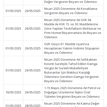
Değer Vergisinin Beyanı ve Ödemesi
Nisan 2025 Dönemine Ait Konaklama
01/05/2025
26/05/2025
Vergisinin Beyanı ve Ödemesi
Nisan 2025 Dönemine Ait GVK 94.
Madde ile KVK 15. ve 30. Maddelerine
01/05/2025
26/05/2025
Göre Yapılan Tevkifatların Muhtasar ve
Prim Hizmet Beyannamesi ile Beyanı ve
Ödemesi
GVK Geçici 61. Madde Uyarınca
01/05/2025
26/05/2025
Hesaplanan Yatırım İndirimi Stopajının
Beyanı ve Ödemesi
Nisan 2025 Dönemine Ait İstihkaktan
Kesinti Suretiyle Tahsil Edilen Damga
Vergisi ile Sürekli Mükellefiyeti
01/05/2025
26/05/2025
Bulunanlar İçin Makbuz Karşılığı
Ödenmesi Gereken Damga Vergisinin
Beyanı ve Ödemesi
1-15 Mayıs 2025 Dönemine Ait Petrol ve
16/05/2025
26/05/2025
Doğalgaz Ürünlerine İlişkin Özel
Tüketim Vergisinin Beyanı ve Ödemesi
Nisan 2025 Dönemine Ait Katma Değer
01/05/2025
28/05/2025