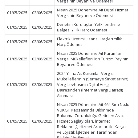
Vergisinin Beyanı ve Ödemesi
Nisan 2025 Dönemine Ait Dijital Hizmet
01/05/2025
02/06/2025
Vergisinin Beyanı ve Ödemesi
Denetim Kuruluşları Yetkilendirme
01/05/2025
02/06/2025
Belgesi Yıllık Harç Ödemesi
Elektrik Üretimi Lisans Harçları Yıllık
01/05/2025
02/06/2025
Harç Ödemesi
Nisan 2025 Dönemine Ait Kurumlar
01/05/2025
02/06/2025
Vergisi Mükellefleri İçin Turizm Payının
Beyanı ve Ödemesi
2024 Yılına Ait Kurumlar Vergisi
Mükelleflerinin (Sermaye Şirketlerinin)
01/05/2025
02/06/2025
Vergi Levhasının Dijital Vergi
Dairesinden (İnternet Vergi Dairesi)
Alınması
Nisan 2025 Dönemine Ait 464 Sıra No.lu
VUKGT Kapsamında Bildirimde
Bulunma Zorunluluğu Getirilen Aracı
01/05/2025
02/06/2025
Hizmet Sağlayıcıları, İnternet
Reklamcılığı Hizmet Aracıları ile Kargo
ve Lojistik İşletmeleri Tarafından
Bildirim Verilmesi