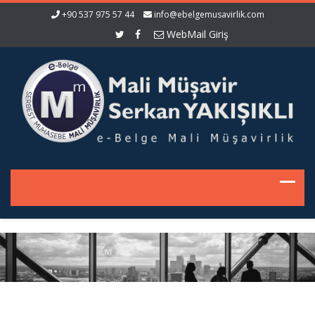
+90 537 975 57 44
info@ebelgemusavirlik.com
WebMail Giriş