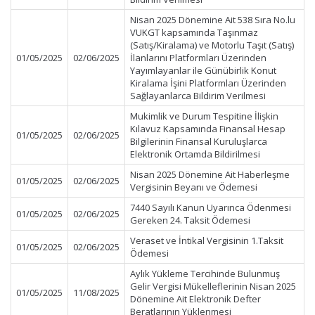
Nisan 2025 Dönemine Ait 538 Sıra No.lu
VUKGT kapsamında Taşınmaz
(Satış/Kiralama) ve Motorlu Taşıt (Satış)
01/05/2025
02/06/2025
İlanlarını Platformları Üzerinden
Yayımlayanlar ile Günübirlik Konut
Kiralama İşini Platformları Üzerinden
Sağlayanlarca Bildirim Verilmesi
Mukimlik ve Durum Tespitine İlişkin
Kılavuz Kapsamında Finansal Hesap
01/05/2025
02/06/2025
Bilgilerinin Finansal Kuruluşlarca
Elektronik Ortamda Bildirilmesi
Nisan 2025 Dönemine Ait Haberleşme
01/05/2025
02/06/2025
Vergisinin Beyanı ve Ödemesi
7440 Sayılı Kanun Uyarınca Ödenmesi
01/05/2025
02/06/2025
Gereken 24. Taksit Ödemesi
Veraset ve İntikal Vergisinin 1.Taksit
01/05/2025
02/06/2025
Ödemesi
Aylık Yükleme Tercihinde Bulunmuş
Gelir Vergisi Mükelleflerinin Nisan 2025
01/05/2025
11/08/2025
Dönemine Ait Elektronik Defter
Beratlarının Yüklenmesi