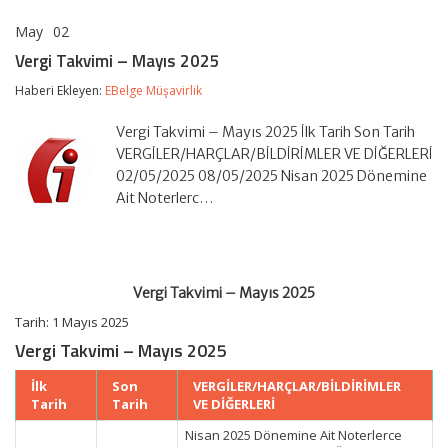
May
02
Vergi
yorumlar kapalı
Takvimi
Vergi Takvimi – Mayıs 2025
–
Mayıs
Haberi Ekleyen:
EBelge Müşavirlik
2025
için
Vergi Takvimi – Mayıs 2025 İlk Tarih Son Tarih
VERGİLER/HARÇLAR/BİLDİRİMLER VE DİĞERLERİ
02/05/2025 08/05/2025 Nisan 2025 Dönemine
Ait Noterlerc…
Vergi Takvimi – Mayıs 2025
Tarih: 1 Mayıs 2025
Vergi Takvimi – Mayıs 2025
İlk
Son
VERGİLER/HARÇLAR/BİLDİRİMLER
Tarih
Tarih
VE DİĞERLERİ
Nisan 2025 Dönemine Ait Noterlerce