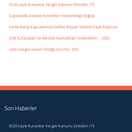
5520 sayılı Kurumlar Vergisi Kanunu Sirküleri /73
Sigortacılık Destek Hizmetleri Yönetmeliği Değişti
Varlık Barışı Kapsamında Defter-Beyan Sistemi Kayıt Kılavuzu
SGK İş Kazaları ve Meslek Hastalıkları İstatistikleri – 2025
Gelir Vergisi Genel Tebliği (Seri No: 335)
Son Haberler
5520 sayılı Kurumlar Vergisi Kanunu Sirküleri /73