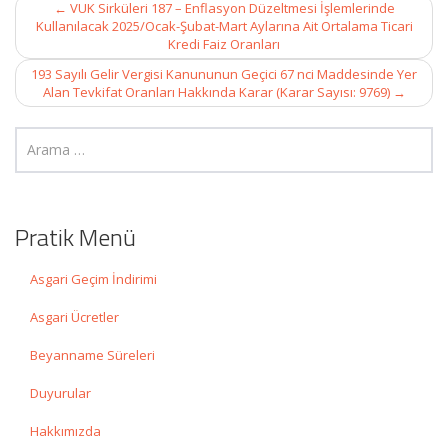
Post
←
VUK Sirküleri 187 – Enflasyon Düzeltmesi İşlemlerinde
navigation
Kullanılacak 2025/Ocak-Şubat-Mart Aylarına Ait Ortalama Ticari
Kredi Faiz Oranları
193 Sayılı Gelir Vergisi Kanununun Geçici 67 nci Maddesinde Yer
Alan Tevkifat Oranları Hakkında Karar (Karar Sayısı: 9769)
→
Pratik Menü
Asgari Geçim İndirimi
Asgari Ücretler
Beyanname Süreleri
Duyurular
Hakkımızda