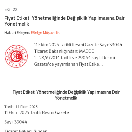
Eki
22
Fiyat
yorumlar kapalı
Etiketi
Fiyat Etiketi Yönetmeliğinde Değişiklik Yapılmasına Dair
Yönetmeliğinde
Yönetmelik
Değişiklik
Yapılmasına
Haberi Ekleyen:
EBelge Müşavirlik
Dair
Yönetmelik
için
11 Ekim 2025 Tarihli Resmi Gazete Sayı: 33044
Ticaret Bakanlığından: MADDE
1- 28/6/2014 tarihli ve 29044 sayılı Resmî
Gazete’de yayımlanan Fiyat Etike…
Fiyat Etiketi Yönetmeliğinde Değişiklik Yapılmasına Dair
Yönetmelik
Tarih: 11 Ekim 2025
11 Ekim 2025 Tarihli Resmi Gazete
Sayı: 33044
Ticaret Bakanlığından: