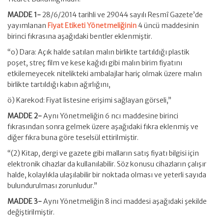
MADDE 1-
28/6/2014 tarihli ve 29044 sayılı Resmî Gazete’de
yayımlanan
Fiyat Etiketi Yönetmeliğinin
4 üncü maddesinin
birinci fıkrasına aşağıdaki bentler eklenmiştir.
“o) Dara: Açık halde satılan malın birlikte tartıldığı plastik
poşet, streç film ve kese kağıdı gibi malın birim fiyatını
etkilemeyecek nitelikteki ambalajlar hariç olmak üzere malın
birlikte tartıldığı kabın ağırlığını,
ö) Karekod: Fiyat listesine erişimi sağlayan görseli,”
MADDE 2-
Aynı Yönetmeliğin 6 ncı maddesine birinci
fıkrasından sonra gelmek üzere aşağıdaki fıkra eklenmiş ve
diğer fıkra buna göre teselsül ettirilmiştir.
“(2) Kitap, dergi ve gazete gibi malların satış fiyatı bilgisi için
elektronik cihazlar da kullanılabilir. Söz konusu cihazların çalışır
halde, kolaylıkla ulaşılabilir bir noktada olması ve yeterli sayıda
bulundurulması zorunludur.”
MADDE 3-
Aynı Yönetmeliğin 8 inci maddesi aşağıdaki şekilde
değiştirilmiştir.