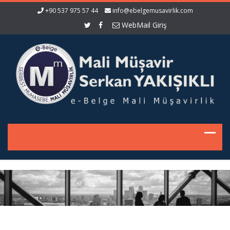
+90 537 975 57 44
info@ebelgemusavirlik.com
WebMail Giriş