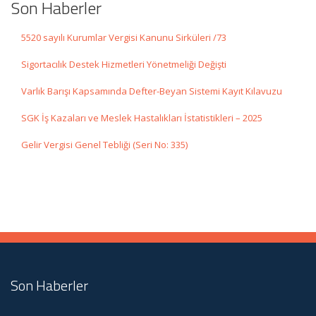
Son Haberler
5520 sayılı Kurumlar Vergisi Kanunu Sirküleri /73
Sigortacılık Destek Hizmetleri Yönetmeliği Değişti
Varlık Barışı Kapsamında Defter-Beyan Sistemi Kayıt Kılavuzu
SGK İş Kazaları ve Meslek Hastalıkları İstatistikleri – 2025
Gelir Vergisi Genel Tebliği (Seri No: 335)
Son Haberler