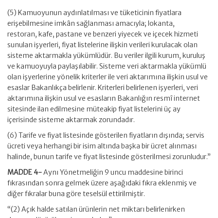
(5) Kamuoyunun aydınlatılması ve tüketicinin fiyatlara
erişebilmesine imkân sağlanması amacıyla; lokanta,
restoran, kafe, pastane ve benzeri yiyecek ve içecek hizmeti
sunulan işyerleri, fiyat listelerine ilişkin verileri kurulacak olan
sisteme aktarmakla yükümlüdür. Bu veriler ilgili kurum, kuruluş
ve kamuoyuyla paylaşılabilir. Sisteme veri aktarmakla yükümlü
olan işyerlerine yönelik kriterler ile veri aktarımına ilişkin usul ve
esaslar Bakanlıkça belirlenir. Kriterleri belirlenen işyerleri, veri
aktarımına ilişkin usul ve esasların Bakanlığın resmî internet
sitesinde ilan edilmesine müteakip fiyat listelerini üç ay
içerisinde sisteme aktarmak zorundadır.
(6) Tarife ve fiyat listesinde gösterilen fiyatların dışında; servis
ücreti veya herhangi bir isim altında başka bir ücret alınması
halinde, bunun tarife ve fiyat listesinde gösterilmesi zorunludur.”
MADDE 4-
Aynı Yönetmeliğin 9 uncu maddesine birinci
fıkrasından sonra gelmek üzere aşağıdaki fıkra eklenmiş ve
diğer fıkralar buna göre teselsül ettirilmiştir.
“(2) Açık halde satılan ürünlerin net miktarı belirlenirken