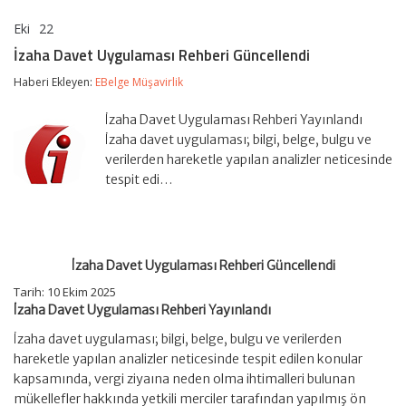
Eki
22
İzaha
yorumlar kapalı
Davet
İzaha Davet Uygulaması Rehberi Güncellendi
Uygulaması
Rehberi
Haberi Ekleyen:
EBelge Müşavirlik
Güncellendi
için
İzaha Davet Uygulaması Rehberi Yayınlandı
İzaha davet uygulaması; bilgi, belge, bulgu ve
verilerden hareketle yapılan analizler neticesinde
tespit edi…
İzaha Davet Uygulaması Rehberi Güncellendi
Tarih: 10 Ekim 2025
İzaha Davet Uygulaması Rehberi Yayınlandı
İzaha davet uygulaması; bilgi, belge, bulgu ve verilerden
hareketle yapılan analizler neticesinde tespit edilen konular
kapsamında, vergi ziyaına neden olma ihtimalleri bulunan
mükellefler hakkında yetkili merciler tarafından yapılmış ön