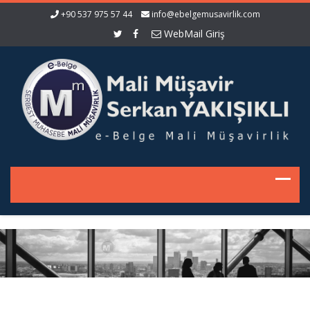
+90 537 975 57 44
info@ebelgemusavirlik.com
WebMail Giriş