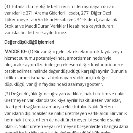
(3) Tutarları bu Tebliğde belirtilen limitleri aşmayan duran
varlıklar ile 271-Arama Giderleri Hesabı, 277-Diğer Özel
Tükenmeye Tabi Varlıklar Hesabı ve 294-Elden Çıkarılacak
Stoklar ve Maddi Duran Varlıklar Hesabında kayıtlı duran
varlıklar bu deftere kaydedilmez.
Değer düşüklüğü işlemleri
MADDE 10-
(1) Bir varlığın gelecekteki ekonomik fayda veya
hizmet sunumu potansiyelinde, amortisman nedeniyle
oluşacak kaybın üzerinde gerçekleşen değer kaybının idarece
tespit edilmesi halinde değer düşüklüğü karşılığı ayrılır. Bununla
birlikte amortismana tabi olmayan varlıklar için değer
düşüklüğü, varlığın faydasındaki azalmayı gösterir.
(2) Değer düşüklüğüne uğrayan varlıklar, nakit üreten ve nakit
üretmeyen varlıklar olarak ikiye ayrılır. Nakit üreten varlıklar,
ticari getiri sağlamak amacıyla elde tutulur. Nakit üreten
varlıkların dışındakiler ise nakit üretmeyen varlıklardır. Bir varlık
hem nakit üreten hem de nakit üretmeyen bileşenlere sahip
olabilir. Nakit üreten veya üretmeyen bileşenlerden hangisi daha
önemli ise bu bileşene ilişkin değer düşüklüğü hükümleri