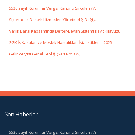
5520 sayılı Kurumlar Vergisi Kanunu Sirküleri /73
Sigortacılık Destek Hizmetleri Yönetmeliği Değişti
Varlık Barışı Kapsamında Defter-Beyan Sistemi Kayıt Kılavuzu
SGK İş Kazaları ve Meslek Hastalıkları İstatistikleri – 2025
Gelir Vergisi Genel Tebliği (Seri No: 335)
Son Haberler
5520 sayılı Kurumlar Vergisi Kanunu Sirküleri /73