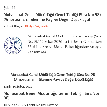
Şub
11
Muhasebat
yorumlar kapalı
Genel
Muhasebat Genel Müdürlüğü Genel Tebliği (Sıra No: 98)
Müdürlüğü
(Amortisman, Tükenme Payı ve Değer Düşüklüğü)
Genel
Tebliği
Haberi Ekleyen:
EBelge Müşavirlik
(Sıra
No:
98)
Muhasebat Genel Müdürlüğü Genel Tebliği (Sıra
(Amortisman,
No: 98) 10 Şubat 2026 Tarihli Resmi Gazete Sayı:
Tükenme
33164 Hazine ve Maliye Bakanlığından: Amaç ve
Payı
kapsam MA…
ve
Değer
Düşüklüğü)
için
Muhasebat Genel Müdürlüğü Genel Tebliği (Sıra No: 98)
(Amortisman, Tükenme Payı ve Değer Düşüklüğü)
Tarih:
10 Şubat 2026
Muhasebat Genel Müdürlüğü Genel Tebliği (Sıra No:
98)
10 Şubat 2026 Tarihli Resmi Gazete