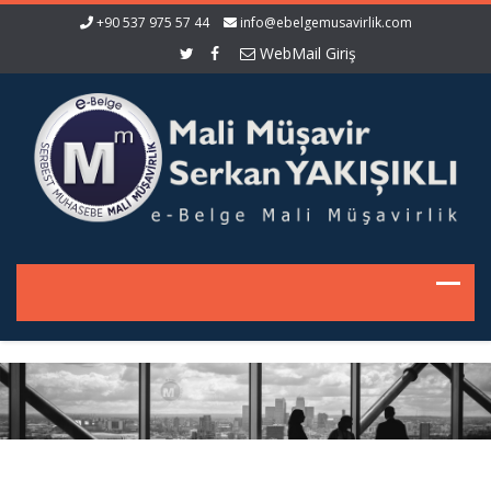
+90 537 975 57 44
info@ebelgemusavirlik.com
WebMail Giriş