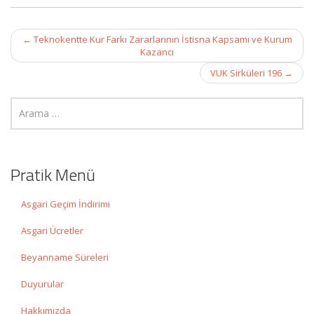
Post
←
Teknokentte Kur Farkı Zararlarının İstisna Kapsamı ve Kurum
navigation
Kazancı
VUK Sirküleri 196
→
Pratik Menü
Asgari Geçim İndirimi
Asgari Ücretler
Beyanname Süreleri
Duyurular
Hakkımızda