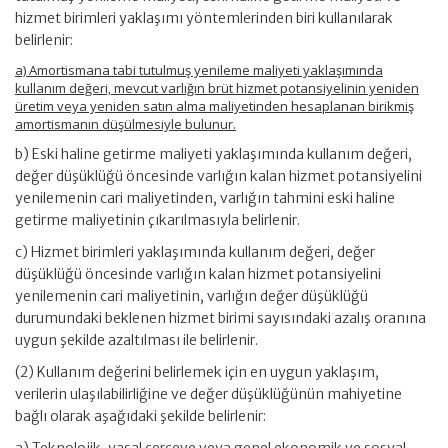
hizmet birimleri yaklaşımı yöntemlerinden biri kullanılarak
belirlenir:
a) Amortismana tabi tutulmuş yenileme maliyeti yaklaşımında
kullanım değeri, mevcut varlığın brüt hizmet potansiyelinin yeniden
üretim veya yeniden satın alma maliyetinden hesaplanan birikmiş
amortismanın düşülmesiyle bulunur.
b) Eski haline getirme maliyeti yaklaşımında kullanım değeri,
değer düşüklüğü öncesinde varlığın kalan hizmet potansiyelini
yenilemenin cari maliyetinden, varlığın tahmini eski haline
getirme maliyetinin çıkarılmasıyla belirlenir.
c) Hizmet birimleri yaklaşımında kullanım değeri, değer
düşüklüğü öncesinde varlığın kalan hizmet potansiyelini
yenilemenin cari maliyetinin, varlığın değer düşüklüğü
durumundaki beklenen hizmet birimi sayısındaki azalış oranına
uygun şekilde azaltılması ile belirlenir.
(2) Kullanım değerini belirlemek için en uygun yaklaşım,
verilerin ulaşılabilirliğine ve değer düşüklüğünün mahiyetine
bağlı olarak aşağıdaki şekilde belirlenir:
a) Teknolojik, yasal çerçeve veya genel ekonomik ve sosyal