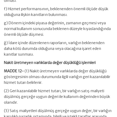
olması.
f) Hizmet performansının, beklenenden önemli ölçüde düşük
olduğuna ilişkin kanıtların bulunması.
g) Dönem içindeki piyasa değerinin, zamanın geçmesi veya
normal kullanım sonucunda beklenen düzeyle kıyaslandığında
önemli ölçüde düşmesi.
ğ) İdare içinde düzenlenen raporların, varlığın beklenenden
daha kötü durumda olduğuna veya olacağına işaret eden
kanıtlar sunması.
Nakit üretmeyen varlıklarda değer düşüklüğü işlemleri
MADDE 12-
(1) Nakit üretmeyen varlıklarda değer düşüklüğü
göstergesinin olması durumunda ilgili varlığın geri kazanılabilir
hizmet tutarı belirlenir.
(2) Geri kazanılabilir hizmet tutarı, bir varlığın satış maliyeti
düşülmüş gerçeğe uygun değeri ile kullanım değerinden büyük
olanıdır.
(3) Satış maliyetleri düşülmüş gerçeğe uygun değer, bir varlığın
karşılıklı pazarlık ortamında, bilgili ve istekli taraflar arasında