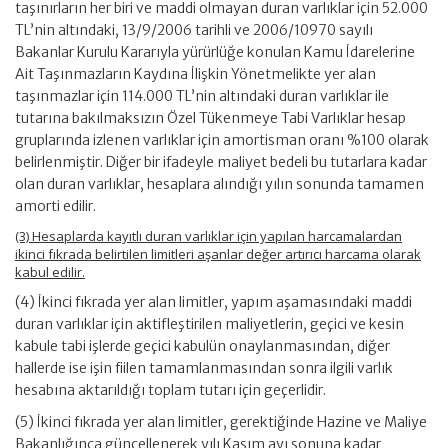
taşınırların her biri ve maddi olmayan duran varlıklar için 52.000
TL’nin altındaki, 13/9/2006 tarihli ve 2006/10970 sayılı
Bakanlar Kurulu Kararıyla yürürlüğe konulan Kamu İdarelerine
Ait Taşınmazların Kaydına İlişkin Yönetmelikte yer alan
taşınmazlar için 114.000 TL’nin altındaki duran varlıklar ile
tutarına bakılmaksızın Özel Tükenmeye Tabi Varlıklar hesap
gruplarında izlenen varlıklar için amortisman oranı %100 olarak
belirlenmiştir. Diğer bir ifadeyle maliyet bedeli bu tutarlara kadar
olan duran varlıklar, hesaplara alındığı yılın sonunda tamamen
amorti edilir.
(3) Hesaplarda kayıtlı duran varlıklar için yapılan harcamalardan
ikinci fıkrada belirtilen limitleri aşanlar değer artırıcı harcama olarak
kabul edilir.
(4) İkinci fıkrada yer alan limitler, yapım aşamasındaki maddi
duran varlıklar için aktifleştirilen maliyetlerin, geçici ve kesin
kabule tabi işlerde geçici kabulün onaylanmasından, diğer
hallerde ise işin fiilen tamamlanmasından sonra ilgili varlık
hesabına aktarıldığı toplam tutarı için geçerlidir.
(5) İkinci fıkrada yer alan limitler, gerektiğinde Hazine ve Maliye
Bakanlığınca güncellenerek yılı Kasım ayı sonuna kadar