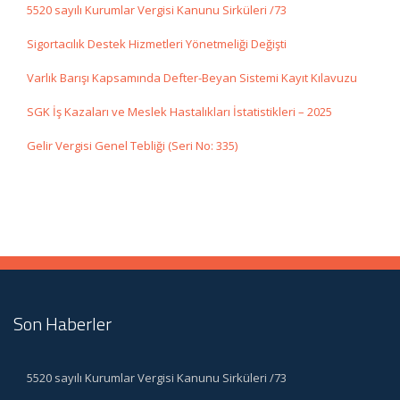
5520 sayılı Kurumlar Vergisi Kanunu Sirküleri /73
Sigortacılık Destek Hizmetleri Yönetmeliği Değişti
Varlık Barışı Kapsamında Defter-Beyan Sistemi Kayıt Kılavuzu
SGK İş Kazaları ve Meslek Hastalıkları İstatistikleri – 2025
Gelir Vergisi Genel Tebliği (Seri No: 335)
Son Haberler
5520 sayılı Kurumlar Vergisi Kanunu Sirküleri /73