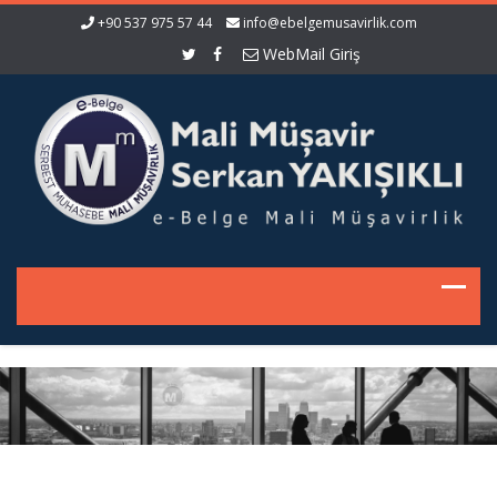
+90 537 975 57 44
info@ebelgemusavirlik.com
WebMail Giriş