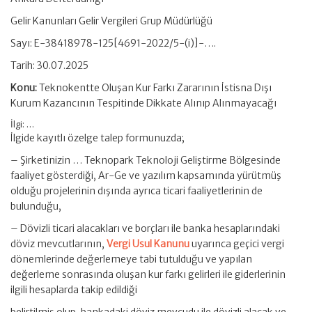
Gelir Kanunları Gelir Vergileri Grup Müdürlüğü
Sayı: E-38418978-125[4691-2022/5-(i)]-….
Tarih: 30.07.2025
Konu:
Teknokentte Oluşan Kur Farkı Zararının İstisna Dışı
Kurum Kazancının Tespitinde Dikkate Alınıp Alınmayacağı
İlgi: …
İlgide kayıtlı özelge talep formunuzda;
– Şirketinizin … Teknopark Teknoloji Geliştirme Bölgesinde
faaliyet gösterdiği, Ar-Ge ve yazılım kapsamında yürütmüş
olduğu projelerinin dışında ayrıca ticari faaliyetlerinin de
bulunduğu,
– Dövizli ticari alacakları ve borçları ile banka hesaplarındaki
döviz mevcutlarının,
Vergi Usul Kanunu
uyarınca geçici vergi
dönemlerinde değerlemeye tabi tutulduğu ve yapılan
değerleme sonrasında oluşan kur farkı gelirleri ile giderlerinin
ilgili hesaplarda takip edildiği
belirtilmiş olup, bankadaki döviz mevcudu ile dövizli alacak ve