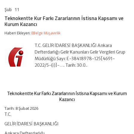
Şub
11
Teknokentte
yorumlar kapalı
Kur
Teknokentte Kur Farkı Zararlarının İstisna Kapsamı ve
Farkı
Kurum Kazancı
Zararlarının
İstisna
Haberi Ekleyen:
EBelge Müşavirlik
Kapsamı
ve
Kurum
T.C. GELİR İDARESİ BAŞKANLIĞI Ankara
Kazancı
Defterdarlığı Gelir Kanunları Gelir Vergileri Grup
için
Müdürlüğü Sayı: E-38418978-125[4691-
2022/5-(i)]-…. Tarih: 30.0..
Teknokentte Kur Farkı Zararlarının İstisna Kapsamı ve Kurum
Kazancı
Tarih:
8 Şubat 2026
T.C.
GELİR İDARESİ BAŞKANLIĞI
Ankara Defterdarlığı