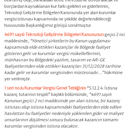
borçlardan kaynaklanan kur farkı gelirleri ve giderlerinin,
Teknoloji Geliştirme Bölgeleri Kanununda yer alan kurumlar
vergisi istisnası kapsamında ne şekilde değerlendirileceği
hususunda Başkanlığımız görüşü sorulmuştur.
4691 sayılı Teknoloji Geliştirme Bölgeleri Kanununun
geçici 2 nci
maddesinde,
“Yönetici şirketlerin bu Kanun uygulaması
kapsamında elde ettikleri kazançlar ile Bölgede faaliyet
gösteren gelir ve kurumlar vergisi mükelleflerinin,
münhasıran bu Bölgedeki yazılım, tasarım ve AR-GE
faaliyetlerinden elde ettikleri kazançları 31/12/2028 tarihine
kadar gelir ve kurumlar vergisinden müstesnadır…”
hükmüne
yer verilmiştir.
1 seri no.lu Kurumlar Vergisi Genel Tebliğinin
“5.12.2.4. İstisna
kazanç tutarının tespiti” başlıklı bölümünde,
“4691 sayılı
Kanunun geçici 2 nci maddesinde yer alan istisna, bir kazanç
istisnası olup istisna kapsamındaki faaliyetlerden elde edilen
hasılattan bu faaliyetler nedeniyle yüklenilen gider ve maliyet
unsurlarının düşülmesi sonucu bulunacak kazancın tamamı
kurumlar vergisinden istisna olacaktır.